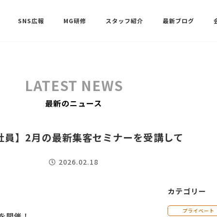
SNS広報
MG研修
スタッフ紹介
最新ブログ
SNSサポート（ビーラブクラブ）
武田 共世
LATEST NEWS
SNSサポート（ビーラブクラブ）
最新のニュース
中村 美月
社員】2月の最新集客セミナーを受講して
2026.02.18
カテゴリー
プライベート
を開催！