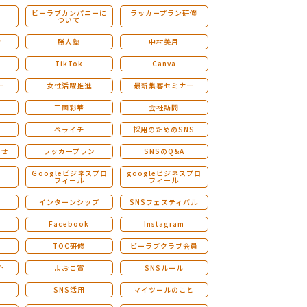
ビーラブカンパニーに
ラッカープラン研修
ついて
ストレングスファインダー研修
会
勝人塾
中村美月
TikTok
Canva
ー
女性活躍推進
最新集客セミナー
三國彩華
会社訪問
ペライチ
採用のためのSNS
らせ
ラッカープラン
SNSのQ&A
演
Ｇoogleビジネスプロ
googleビジネスプロ
フィール
フィール
インターンシップ
SNSフェスティバル
Facebook
Instagram
TOC研修
ビーラブクラブ会員
介
よおこ賞
SNSルール
SNS活用
マイツールのこと