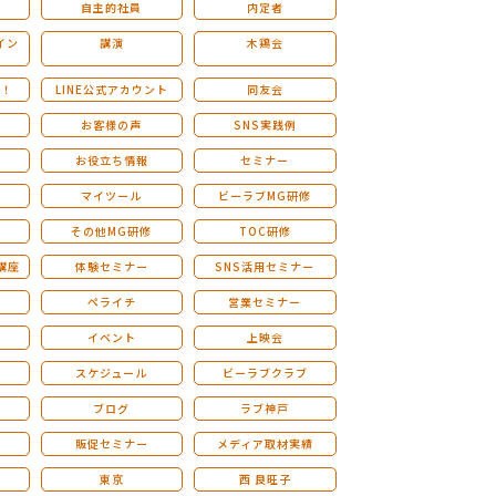
自主的社員
内定者
イン
講演
木鶏会
も！
LINE公式アカウント
同友会
お客様の声
SNS実践例
お役立ち情報
セミナー
マイツール
ビーラブMG研修
その他MG研修
TOC研修
講座
体験セミナー
SNS活用セミナー
ペライチ
営業セミナー
ー
イベント
上映会
スケジュール
ビーラブクラブ
せ
ブログ
ラブ神戸
販促セミナー
メディア取材実績
東京
西 良旺子