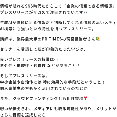
情報が溢れるSNS時代だからこそ「企業の
信頼できる情報源
」
プレスリリースが今改めて注目されています
生成AIが信頼に足る情報だと判断してくれる信頼の高いメディ
AI検索にも強い
という特性を持つプレスリリース。
講師は、
業界最大手
の
PR TIMES
の現役担当者さん
セミナーを受講して私が印象的だった学びは、
良いプレスリリースの特徴は…
意外性・地域性・独自性
などがあること！
そして
プレスリリースは、
中小企業や自治体には 特に効果的
な手段だということ！
個人事業主
の方も多く活用されているのだとか。
また、
クラウドファンディング
とも相性抜群
想いが伝えられ
、
メディアにも載る
可能性があり、メリットが
さらに目標を達成したら