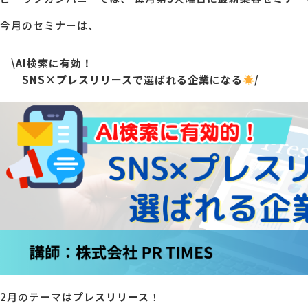
今月のセミナーは、
MG研修
会社概要
\AI検索に有効！
SNS×プレスリリースで選ばれる企業になる
/
アクセス
採用情報
お問い合わせ
2月のテーマは
プレスリリース
！