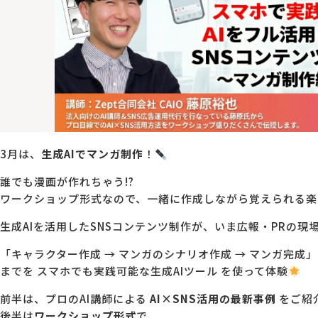
3月は、
生成AIでマンガ制作
！
誰でも漫画が作れちゃう!?
ワークショップ形式なので、一緒に作成しながら覚えられる楽
生成AIを活用したSNSコンテンツ制作が、いま広報・PRの現
「キャラクター作成 → マンガのシナリオ作成 → マンガ完成」
までを スマホでも実践可能な生成AIツール を使って体験
前半は、プロのAI講師による
AI×SNS活用の最新事例
をご紹
後半は
ワークショップ形式
で、