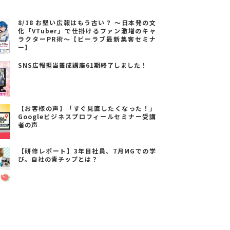
8/18 お堅い広報はもう古い？ ～日本発の文
化「VTuber」で仕掛けるファン激増のキャ
ラクターPR術～【ビーラブ最新集客セミナ
ー】
SNS広報担当養成講座61期終了しました！
【お客様の声】「すぐ見直したくなった！」
Googleビジネスプロフィールセミナー受講
者の声
【研修レポート】3年目社員、7月MGでの学
び。自社の青チップとは？