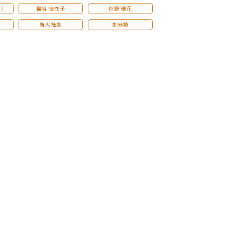
こ）
福谷 佳衣子
杉野 優花
新入社員
未分類