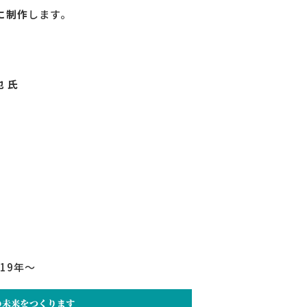
に制作
します。
也 氏
19年～