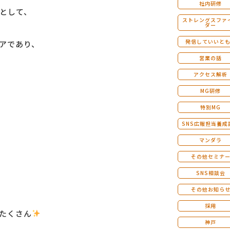
社内研修
として、
ストレングスファ
ダー
発信していいと
アであり、
営業の話
アクセス解析
MG研修
特別MG
SNS広報担当養成
マンダラ
その他セミナ
SNS相談会
その他お知ら
採用
たくさん
神戸