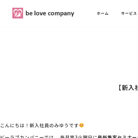
belove.co.jp
ホーム
サービス
ホーム
SNS広報担当養成講座
西 良旺子
サービス
SNS広報担当養成講座
SNS広報
三國 彩華
【新入
MG研修
ブランディングPRパッケージ
スタッフ紹介
こんにちは！新入社員のみゆうです
最新ブログ
ビーラブカンパニーでは、 毎月第3火曜日に
最新集客セミナー