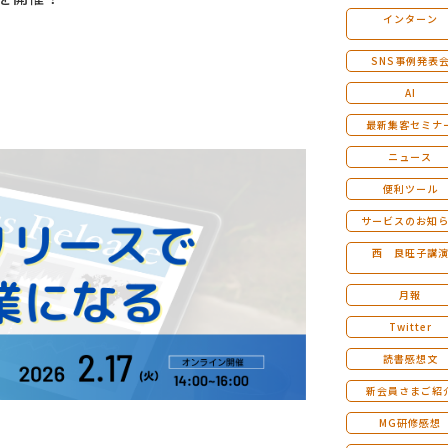
インターン
マンダラ人生計画セミナー
SNS事例発表
AI
最新集客セミナ
ニュース
便利ツール
サービスのお知
西 良旺子講
月報
Twitter
読書感想文
新会員さまご紹
MG研修感想