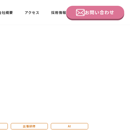
お問い合わせ
会社概要
アクセス
採用情報
企業研修
田中 佑佳
ビーラブクラブ会員様向けページ
出張研修
AI