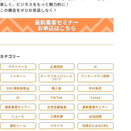
楽しく、ビジネスをもっと魅力的に！
この機会をぜひお見逃しなく！
カテゴリー
プライベート
出張研修
AI
インターン
ビーラブカンパニーに
ラッカープラン研修
ついて
SNS事例発表会
勝人塾
中村美月
AI
TikTok
Canva
最新集客セミナー
女性活躍推進
最新集客セミナー
ニュース
三國彩華
会社訪問
便利ツール
ペライチ
採用のためのSNS