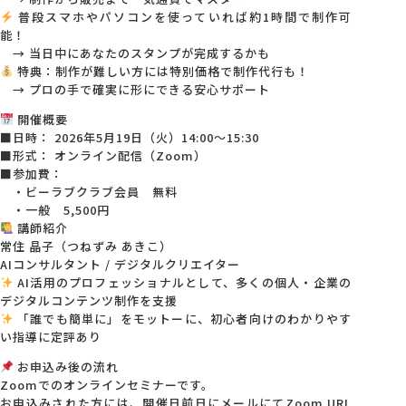
普段スマホやパソコンを使っていれば約1時間で制作可
能！
→ 当日中にあなたのスタンプが完成するかも
特典：制作が難しい方には特別価格で制作代行も！
→ プロの手で確実に形にできる安心サポート
開催概要
■日時： 2026年5月19日（火）14:00～15:30
■形式： オンライン配信（Zoom）
■参加費：
・ビーラブクラブ会員 無料
・一般 5,500円
講師紹介
常住 晶子（つねずみ あきこ）
AIコンサルタント / デジタルクリエイター
AI活用のプロフェッショナルとして、多くの個人・企業の
デジタルコンテンツ制作を支援
「誰でも簡単に」をモットーに、初心者向けのわかりやす
い指導に定評あり
お申込み後の流れ
Zoomでのオンラインセミナーです。
お申込みされた方には、開催日前日にメールにてZoom URL