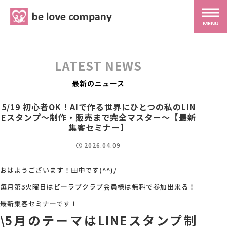
belove.co.jp
MENU
ホーム
LATEST NEWS
サービス
最新のニュース
5/19 初心者OK！AIで作る世界にひとつの私のLIN
Eスタンプ～制作・販売まで完全マスター～【最新
SNS広報
集客セミナー】
2026.04.09
MG研修
おはようございます！田中です(^^)/
スタッフ紹介
毎月第3火曜日はビーラブクラブ会員様は無料で参加出来る！
最新集客セミナーです！
最新ブログ
\5月のテーマはLINEスタンプ制