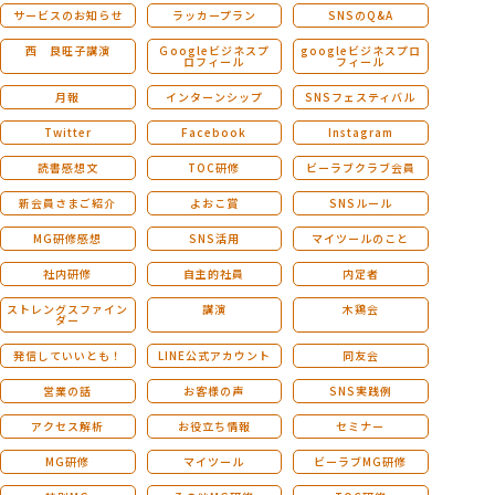
サービスのお知らせ
ラッカープラン
SNSのQ&A
西 良旺子講演
Ｇoogleビジネスプ
googleビジネスプロ
ロフィール
フィール
月報
インターンシップ
SNSフェスティバル
Twitter
Facebook
Instagram
読書感想文
TOC研修
ビーラブクラブ会員
新会員さまご紹介
よおこ賞
SNSルール
MG研修感想
SNS活用
マイツールのこと
社内研修
自主的社員
内定者
ストレングスファイン
講演
木鶏会
ダー
発信していいとも！
LINE公式アカウント
同友会
営業の話
お客様の声
SNS実践例
アクセス解析
お役立ち情報
セミナー
MG研修
マイツール
ビーラブMG研修