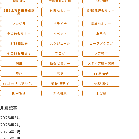
特別MG
その他MG研修
TOC研修
SNS広報担当養成講
体験セミナー
SNS活用セミナー
座
マンダラ
ペライチ
営業セミナー
その他セミナー
イベント
上映会
SNS相談会
スケジュール
ビーラブクラブ
その他お知らせ
ブログ
ラブ神戸
採用
販促セミナー
メディア取材実績
神戸
東京
西 良旺子
武田 共世（やんこ）
福谷 佳衣子
杉野 優花
田中佑佳
新入社員
未分類
月別記事
2026年8月
2026年7月
2026年6月
2026年5月