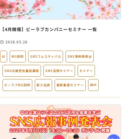
【4月開催】ビーラブカンパニーセミナー 一覧
2026.03.26
AI
MG研修
SNSフェスティバル
SNS事例発表会
SNS広報担当養成講座
SNS活用セミナー
セミナー
ビーラブMG研修
新入社員
最新集客セミナー
神戸