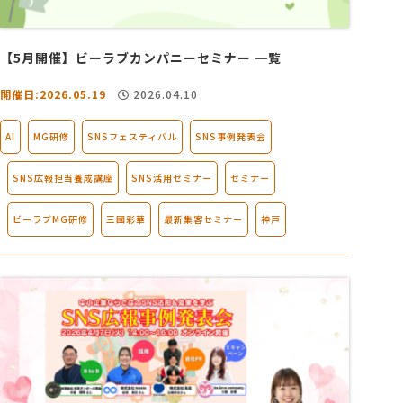
会社概要
【5月開催】ビーラブカンパニーセミナー 一覧
開催日:2026.05.19
2026.04.10
アクセス
AI
MG研修
SNSフェスティバル
SNS事例発表会
採用情報
SNS広報担当養成講座
SNS活用セミナー
セミナー
お問い合わせ
ビーラブMG研修
三國彩華
最新集客セミナー
神戸