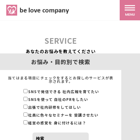
belove.co.jp
MENU
ホーム
SERVICE
サービス
あなたのお悩みを教えてください
お悩み・目的別で検索
SNS広報
当てはまる項目にチェックをするとお探しのサービスが表
示されます。
MG研修
SNSで発信できる 社内広報を育てたい
SNSを使って 自社のPRをしたい
出張で社内研修をしてほしい
スタッフ紹介
社員に色々なセミナーを 受講させたい
経営の感覚を 身に付けるには？
最新ブログ