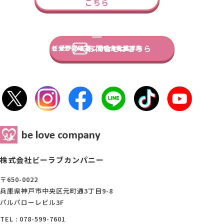
こちら
Instructor
Company
Recruit
お問合せはこちら
各分野に精通した強力な講師陣
ビーラブってこんな会社です。
愛がある人、待ってます。
株式会社ビーラブカンパニー
〒650-0022
兵庫県神戸市中央区元町通3丁目9-8
パルパローレビル3F
TEL : 078-599-7601