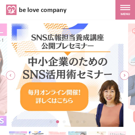
belove.co.jp
MENU
ホーム
サービス
SNS広報
MG研修
スタッフ紹介
最新ブログ