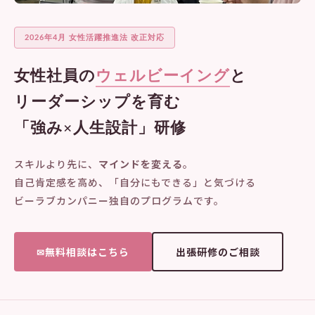
会社概要
2026年4月 女性活躍推進法 改正対応
女性社員の
ウェルビーイング
と
アクセス
リーダーシップを育む
採用情報
「強み×人生設計」研修
スキルより先に、
マインドを変える
。
お問い合わせ
自己肯定感を高め、「自分にもできる」と気づける
ビーラブカンパニー独自のプログラムです。
無料相談はこちら
出張研修のご相談