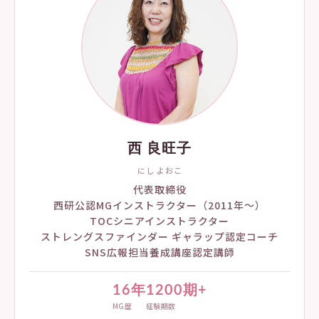
西 良旺子
にし よおこ
代表取締役
西研公認MGインストラクター（2011年〜）
TOCシニアインストラクター
ストレングスファインダー ギャラップ認定コーチ
SNS広報担当養成講座認定講師
16年
1200期+
MG歴
経験期数