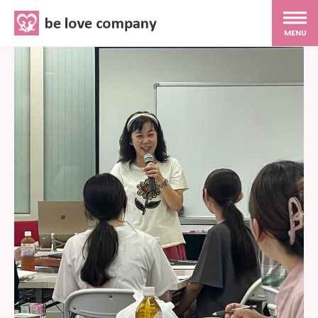
belove.co.jp
MENU
ホーム
サービス
SNS広報
MG研修
スタッフ紹介
最新ブログ