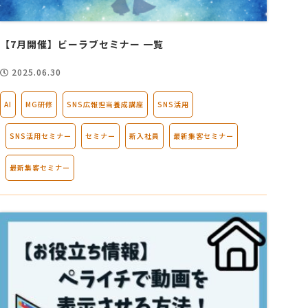
会社概要
【7月開催】ビーラブセミナー 一覧
2025.06.30
アクセス
AI
MG研修
SNS広報担当養成講座
SNS活用
採用情報
SNS活用セミナー
セミナー
新入社員
最新集客セミナー
お問い合わせ
最新集客セミナー