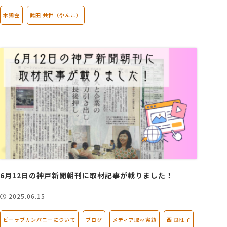
木鶏会
武田 共世（やんこ）
6月12日の神戸新聞朝刊に取材記事が載りました！
2025.06.15
ビーラブカンパニーについて
ブログ
メディア取材実績
西 良旺子