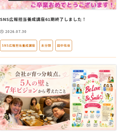
会社概要
SNS広報担当養成講座61期終了しました！
2026.07.30
アクセス
SNS広報担当養成講座
未分類
田中佑佳
採用情報
お問い合わせ