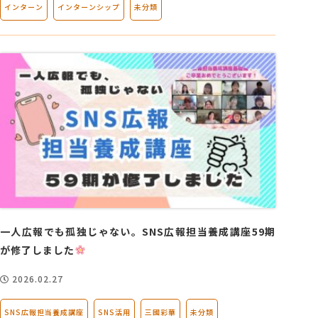
インターン
インターンシップ
未分類
一人広報でも孤独じゃない。SNS広報担当養成講座59期
が修了しました
2026.02.27
SNS広報担当養成講座
SNS活用
三國彩華
未分類