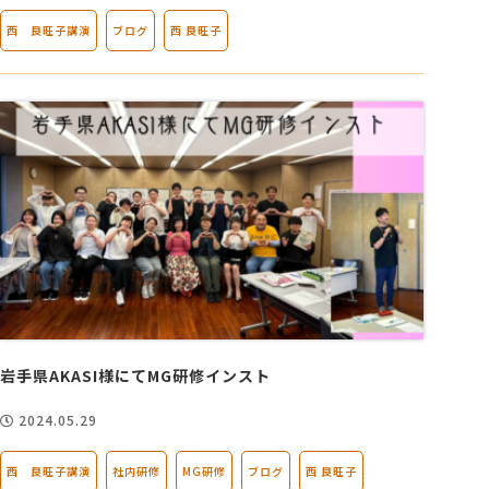
西 良旺子講演
ブログ
西 良旺子
岩手県AKASI様にてMG研修インスト
2024.05.29
西 良旺子講演
社内研修
MG研修
ブログ
西 良旺子