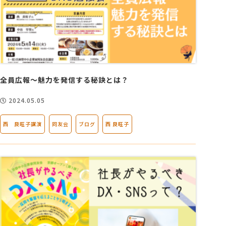
全員広報～魅力を発信する秘訣とは？
2024.05.05
西 良旺子講演
同友会
ブログ
西 良旺子