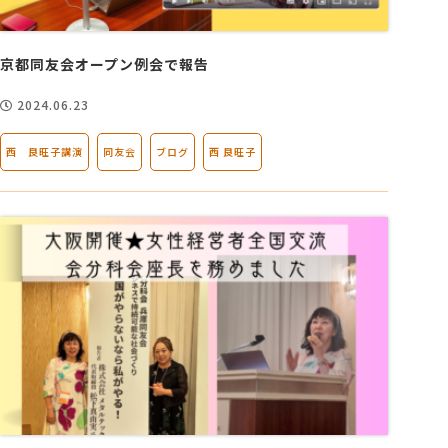
会社概要
京都同友会オープン例会で報告
2024.06.23
アクセス
西 良旺子講演
同友会
ブログ
西 良旺子
採用情報
お問い合わせ