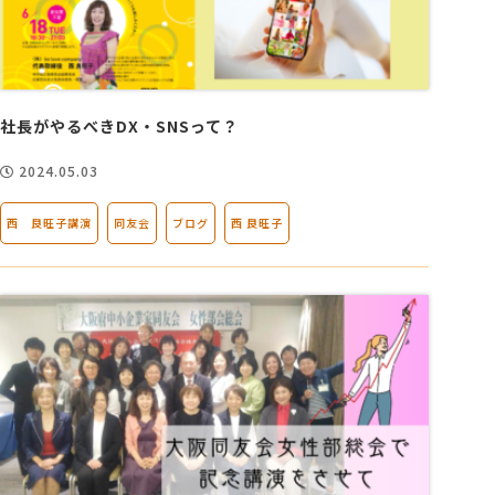
社長がやるべきDX・SNSって？
2024.05.03
西 良旺子講演
同友会
ブログ
西 良旺子