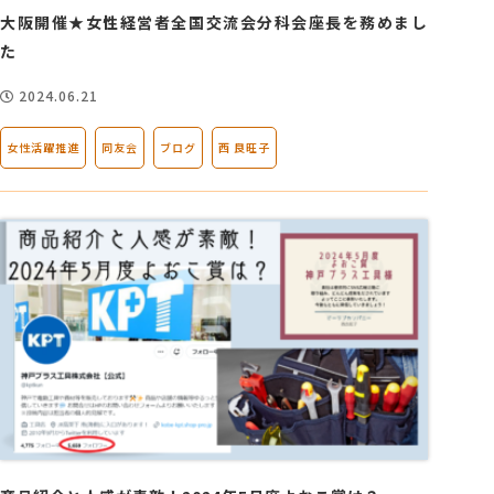
大阪開催★女性経営者全国交流会分科会座長を務めまし
た
2024.06.21
女性活躍推進
同友会
ブログ
西 良旺子