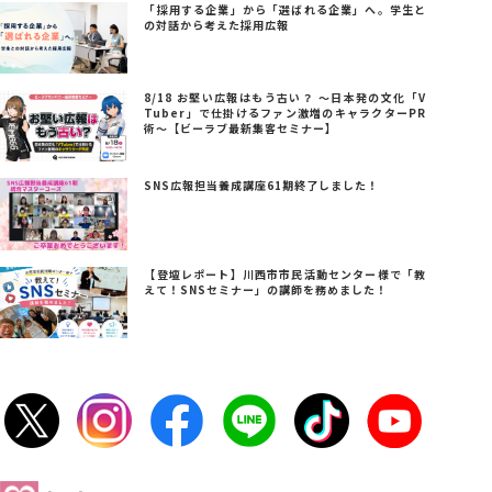
「採用する企業」から「選ばれる企業」へ。学生と
の対話から考えた採用広報
8/18 お堅い広報はもう古い？ ～日本発の文化「V
Tuber」で仕掛けるファン激増のキャラクターPR
術～【ビーラブ最新集客セミナー】
SNS広報担当養成講座61期終了しました！
【登壇レポート】川西市市民活動センター様で「教
えて！SNSセミナー」の講師を務めました！