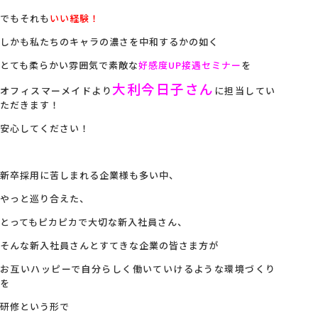
でもそれも
いい経験！
しかも私たちのキャラの濃さを中和するかの如く
とても柔らかい雰囲気で素敵な
好感度UP接遇セミナー
を
大利今日子さん
オフィスマーメイドより
に担当してい
ただきます！
安心してください！
新卒採用に苦しまれる企業様も多い中、
やっと巡り合えた、
とってもピカピカで大切な新入社員さん、
そんな新入社員さんとすてきな企業の皆さま方が
お互いハッピーで自分らしく働いていけるような環境づくり
を
研修という形で