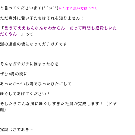
と言ってくださいます(*´ω`*)
ほんまに良い方ばっかり
ただ意外に若い子たちはそれを知りません！
「
言うてええもんなんかわからん…だって時間も経費もいた
だくやん…
」って
謎の遠慮の塊になってガチガチです
そんなガチガチに固まった心を
ぜひ4月の間に
あったか～いお湯でひったひたにして
ほぐしてあげてください！
そしたらこんな風にほぐしすぎた社員が完成します！
（ドヤ
顔）
冗談はさておき…