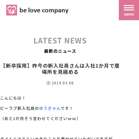
belove.co.jp
MENU
ホーム
LATEST NEWS
サービス
最新のニュース
【新卒採用】昨今の新入社員さんは入社1か月で居
SNS広報
場所を見極める
2019.03.06
MG研修
こんにちは！
ビーラブ新入社員の
ゆうきゃん
です！
スタッフ紹介
（あと1か月そう言わせてくださいｗｗ）
最新ブログ
タイトルでえらい大きなことを書かせていただいてますが