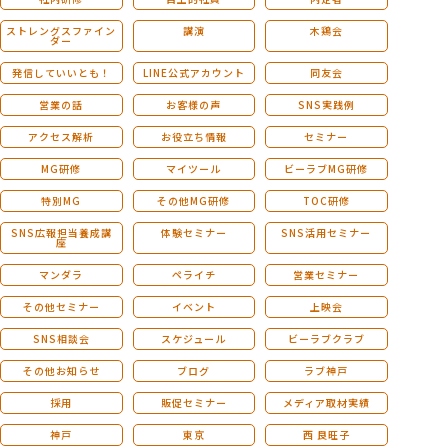
ストレングスファイン
講演
木鶏会
ダー
発信していいとも！
LINE公式アカウント
同友会
営業の話
お客様の声
SNS実践例
アクセス解析
お役立ち情報
セミナー
MG研修
マイツール
ビーラブMG研修
特別MG
その他MG研修
TOC研修
SNS広報担当養成講
体験セミナー
SNS活用セミナー
座
マンダラ
ペライチ
営業セミナー
その他セミナー
イベント
上映会
SNS相談会
スケジュール
ビーラブクラブ
その他お知らせ
ブログ
ラブ神戸
採用
販促セミナー
メディア取材実績
神戸
東京
西 良旺子