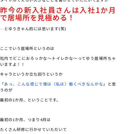
昨今の新入社員さんは入社1か月
会社概要
で居場所を見極める！
…とゆうきゃん的には思います(笑)
アクセス
ここでいう居場所というのは
採用情報
社内でどこにおろっかな～トイレかな～ってゆう居場所ちゃ
いますよ！！
お問い合わせ
キャラというか立ち回りというか
「
あっ、こんな感じで僕は（私は）働くべきなんかな
」と思
うのが
最初の1か月、ということです。
最初の1か月、つまり4月は
たくさん研修に行かせていただいて