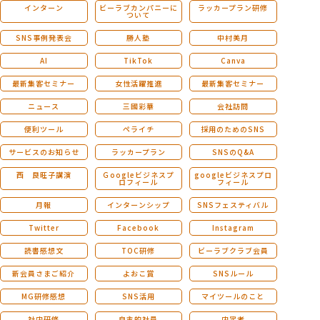
インターン
ビーラブカンパニーに
ラッカープラン研修
ついて
SNS事例発表会
勝人塾
中村美月
AI
TikTok
Canva
最新集客セミナー
女性活躍推進
最新集客セミナー
ニュース
三國彩華
会社訪問
便利ツール
ペライチ
採用のためのSNS
サービスのお知らせ
ラッカープラン
SNSのQ&A
西 良旺子講演
Ｇoogleビジネスプ
googleビジネスプロ
ロフィール
フィール
月報
インターンシップ
SNSフェスティバル
Twitter
Facebook
Instagram
読書感想文
TOC研修
ビーラブクラブ会員
新会員さまご紹介
よおこ賞
SNSルール
MG研修感想
SNS活用
マイツールのこと
社内研修
自主的社員
内定者