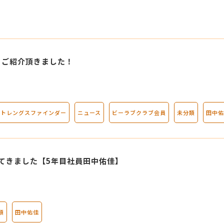
マンダラ人生計画セミナー
にご紹介頂きました！
ストレングスファインダー
ニュース
ビーラブクラブ会員
未分類
田中佑
てきました【5年目社員田中佑佳】
類
田中佑佳