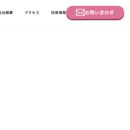
お問い合わせ
会社概要
アクセス
採用情報
企業研修
田中 佑佳
ビーラブクラブ会員様向けページ