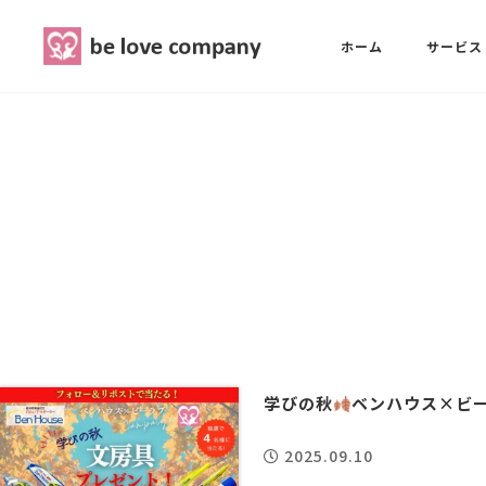
belove.co.jp
ホーム
サービス
ホーム
SNS広報担当養成講座
西 良旺子
サービス
SNS広報担当養成講座
SNS広報
三國 彩華
MG研修
ブランディングPRパッケージ
スタッフ紹介
学びの秋
ベンハウス×ビ
2025.09.10
最新ブログ