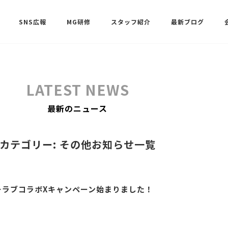
SNS広報
MG研修
スタッフ紹介
最新ブログ
SNSサポート（ビーラブクラブ）
武田 共世
LATEST NEWS
SNSサポート（ビーラブクラブ）
最新のニュース
中村 美月
カテゴリー: その他お知らせ一覧
ーラブコラボXキャンペーン始まりました！