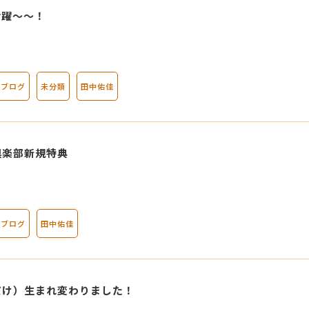
活躍～～！
ブログ
未分類
田中佑佳
倶楽部新規特典
ブログ
田中佑佳
だけ）生まれ変わりました！