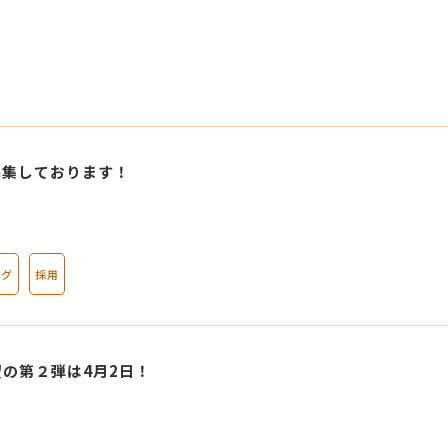
募集しております！
ログ
採用
の第２弾は4月2日！