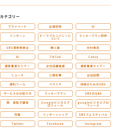
カテゴリー
プライベート
出張研修
AI
インターン
ビーラブカンパニーに
ラッカープラン研修
ついて
SNS事例発表会
勝人塾
中村美月
AI
TikTok
Canva
最新集客セミナー
女性活躍推進
最新集客セミナー
ニュース
三國彩華
会社訪問
便利ツール
ペライチ
採用のためのSNS
サービスのお知らせ
ラッカープラン
SNSのQ&A
西 良旺子講演
Ｇoogleビジネスプ
googleビジネスプロ
ロフィール
フィール
月報
インターンシップ
SNSフェスティバル
Twitter
Facebook
Instagram