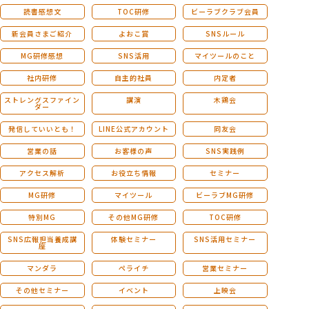
読書感想文
TOC研修
ビーラブクラブ会員
新会員さまご紹介
よおこ賞
SNSルール
MG研修感想
SNS活用
マイツールのこと
社内研修
自主的社員
内定者
ストレングスファイン
講演
木鶏会
ダー
発信していいとも！
LINE公式アカウント
同友会
営業の話
お客様の声
SNS実践例
アクセス解析
お役立ち情報
セミナー
MG研修
マイツール
ビーラブMG研修
特別MG
その他MG研修
TOC研修
SNS広報担当養成講
体験セミナー
SNS活用セミナー
座
マンダラ
ペライチ
営業セミナー
その他セミナー
イベント
上映会