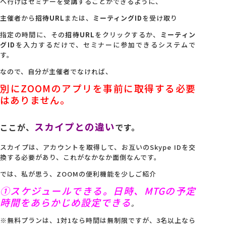
へ行けばセミナーを受講することができるように、
主催者から
招待URL
または、
ミーティングID
を受け取り
指定の時間に、その
招待URL
をクリックするか、
ミーティン
グID
を入力するだけで、セミナーに参加できるシステムで
す。
なので、自分が主催者でなければ、
別にZOOMのアプリを事前に取得する必要
はありません。
スカイプとの違い
ここが、
です。
スカイプは、アカウントを取得して、お互いのSkype IDを交
換する必要があり、これがなかなか面倒なんです。
では、私が思う、ZOOMの便利機能を少しご紹介
①スケジュールできる。日時、MTGの予定
時間をあらかじめ設定できる
。
※無料プランは、1対1なら時間は無制限ですが、3名以上なら