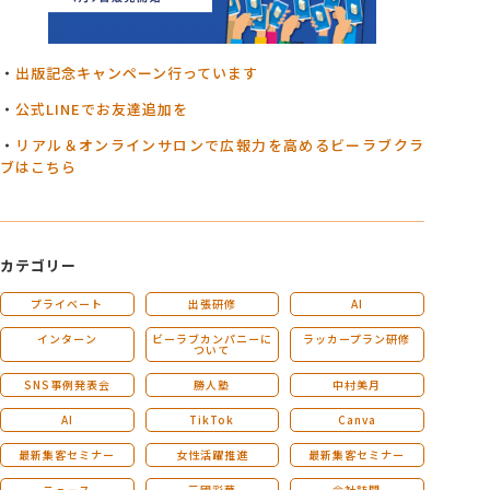
・
出版記念キャンペーン行っています
・
公式LINEでお友達追加を
・
リアル＆オンラインサロンで広報力を高めるビーラブクラ
ブはこちら
カテゴリー
プライベート
出張研修
AI
インターン
ビーラブカンパニーに
ラッカープラン研修
ついて
SNS事例発表会
勝人塾
中村美月
AI
TikTok
Canva
最新集客セミナー
女性活躍推進
最新集客セミナー
ニュース
三國彩華
会社訪問