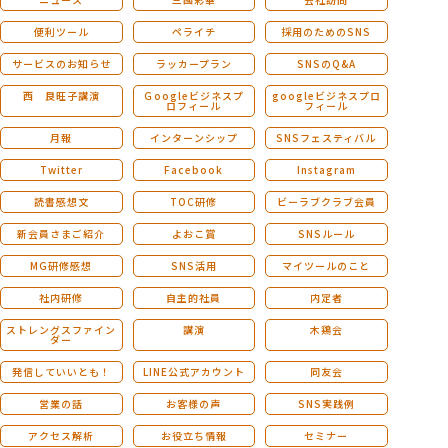
便利ツール
ペライチ
採用のためのSNS
サービスのお知らせ
ラッカープラン
SNSのQ&A
西 良旺子講演
Ｇoogleビジネスプ
googleビジネスプロ
ロフィール
フィール
月報
インターンシップ
SNSフェスティバル
Twitter
Facebook
Instagram
読書感想文
TOC研修
ビーラブクラブ会員
新会員さまご紹介
よおこ賞
SNSルール
MG研修感想
SNS活用
マイツールのこと
社内研修
自主的社員
内定者
ストレングスファイン
講演
木鶏会
ダー
発信していいとも！
LINE公式アカウント
同友会
営業の話
お客様の声
SNS実践例
アクセス解析
お役立ち情報
セミナー