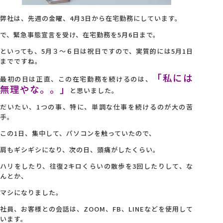
弊社は、先週の金曜、4月3日から在宅勤務にしています。
会社概要
で、緊急事態宣言を受け、在宅勤務を5月6日まで。
といっても、5月３～６日は祝日ですので、実質的には5月1日
アクセス
までですね。
「私には
最初の日は正直、この在宅勤務を続けるのは、
採用情報
無理やな。。」
と思いました。
だいたい、1つの事、特に、単調な仕事を続けるのが大の苦
手。
お問い合わせ
この1日、集中して、パソコンを触っていたので、
肩もギシギシになり、次の日、頭痛がしたくらい。
ハリをしたり、往復2キロくらいの散歩を3回したりして、な
んとか、
マシになりました。
社員、お客様との会話は、ZOOM、FB、LINEなどを使用して
います。