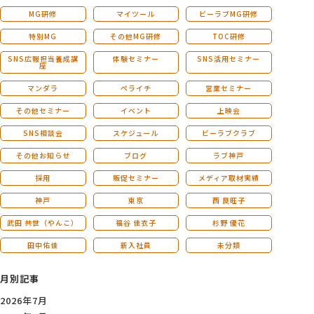
MG研修
マイツール
ビーラブMG研修
特別MG
その他MG研修
TOC研修
SNS広報担当養成講
体験セミナー
SNS活用セミナー
座
マンダラ
ペライチ
営業セミナー
その他セミナー
イベント
上映会
SNS相談会
スケジュール
ビーラブクラブ
その他お知らせ
ブログ
ラブ神戸
採用
販促セミナー
メディア取材実績
神戸
東京
西 良旺子
武田 共世（やんこ）
福谷 佳衣子
杉野 優花
田中佑佳
新入社員
未分類
月別記事
2026年7月