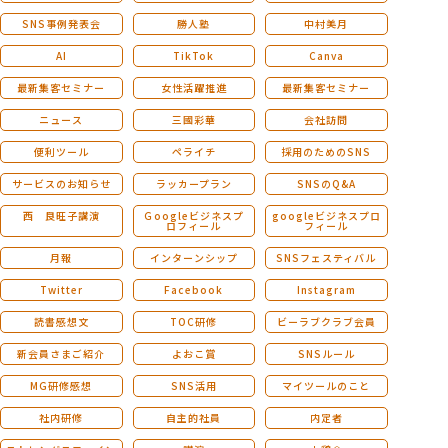
SNS事例発表会
勝人塾
中村美月
AI
TikTok
Canva
最新集客セミナー
女性活躍推進
最新集客セミナー
ニュース
三國彩華
会社訪問
便利ツール
ペライチ
採用のためのSNS
サービスのお知らせ
ラッカープラン
SNSのQ&A
西 良旺子講演
Ｇoogleビジネスプ
googleビジネスプロ
ロフィール
フィール
月報
インターンシップ
SNSフェスティバル
Twitter
Facebook
Instagram
読書感想文
TOC研修
ビーラブクラブ会員
新会員さまご紹介
よおこ賞
SNSルール
MG研修感想
SNS活用
マイツールのこと
社内研修
自主的社員
内定者