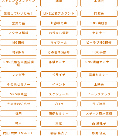
ストレングスファイン
講演
木鶏会
ダー
発信していいとも！
LINE公式アカウント
同友会
営業の話
お客様の声
SNS実践例
アクセス解析
お役立ち情報
セミナー
MG研修
マイツール
ビーラブMG研修
特別MG
その他MG研修
TOC研修
SNS広報担当養成講
体験セミナー
SNS活用セミナー
座
マンダラ
ペライチ
営業セミナー
その他セミナー
イベント
上映会
SNS相談会
スケジュール
ビーラブクラブ
その他お知らせ
ブログ
ラブ神戸
採用
販促セミナー
メディア取材実績
神戸
東京
西 良旺子
武田 共世（やんこ）
福谷 佳衣子
杉野 優花