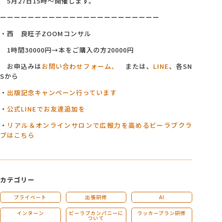
5月27日15時～開催します。
ーーーーーーーーーーーーーーーーーーーーーーー
・西 良旺子ZOOMコンサル
1時間30000円→本をご購入の方20000円
お申込みは
お問い合わせフォーム、
または、
LINE
、各SN
Sから
・
出版記念キャンペーン行っています
・
公式LINEでお友達追加を
・
リアル＆オンラインサロンで広報力を高めるビーラブクラ
ブはこちら
カテゴリー
プライベート
出張研修
AI
インターン
ビーラブカンパニーに
ラッカープラン研修
ついて