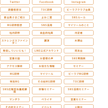
Twitter
Facebook
Instagram
読書感想文
TOC研修
ビーラブクラブ会員
新会員さまご紹介
よおこ賞
SNSルール
MG研修感想
SNS活用
マイツールのこと
社内研修
自主的社員
内定者
ストレングスファイン
講演
木鶏会
ダー
発信していいとも！
LINE公式アカウント
同友会
営業の話
お客様の声
SNS実践例
アクセス解析
お役立ち情報
セミナー
MG研修
マイツール
ビーラブMG研修
特別MG
その他MG研修
TOC研修
SNS広報担当養成講
体験セミナー
SNS活用セミナー
座
マンダラ
ペライチ
営業セミナー
その他セミナー
イベント
上映会