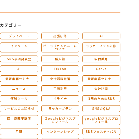
カテゴリー
プライベート
出張研修
AI
インターン
ビーラブカンパニーに
ラッカープラン研修
ついて
SNS事例発表会
勝人塾
中村美月
AI
TikTok
Canva
最新集客セミナー
女性活躍推進
最新集客セミナー
ニュース
三國彩華
会社訪問
便利ツール
ペライチ
採用のためのSNS
サービスのお知らせ
ラッカープラン
SNSのQ&A
西 良旺子講演
Ｇoogleビジネスプ
googleビジネスプロ
ロフィール
フィール
月報
インターンシップ
SNSフェスティバル