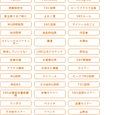
読書感想文
TOC研修
ビーラブクラブ会員
新会員さまご紹介
よおこ賞
SNSルール
MG研修感想
SNS活用
マイツールのこと
社内研修
自主的社員
内定者
ストレングスファイン
講演
木鶏会
ダー
発信していいとも！
LINE公式アカウント
同友会
営業の話
お客様の声
SNS実践例
アクセス解析
お役立ち情報
セミナー
MG研修
マイツール
ビーラブMG研修
特別MG
その他MG研修
TOC研修
SNS広報担当養成講
体験セミナー
SNS活用セミナー
座
マンダラ
ペライチ
営業セミナー
その他セミナー
イベント
上映会