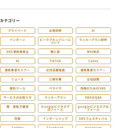
カテゴリー
プライベート
出張研修
AI
インターン
ビーラブカンパニーに
ラッカープラン研修
ついて
SNS事例発表会
勝人塾
中村美月
AI
TikTok
Canva
最新集客セミナー
女性活躍推進
最新集客セミナー
ニュース
三國彩華
会社訪問
便利ツール
ペライチ
採用のためのSNS
サービスのお知らせ
ラッカープラン
SNSのQ&A
西 良旺子講演
Ｇoogleビジネスプ
googleビジネスプロ
ロフィール
フィール
月報
インターンシップ
SNSフェスティバル
Twitter
Facebook
Instagram