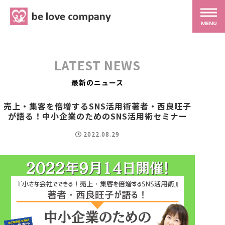
belove.co.jp
MENU
ホーム
LATEST NEWS
サービス
最新のニュース
売上・集客を倍増するSNS活用術著者・西良旺子
が語る！中小企業のためのSNS活用術セミナー
SNS広報
2022.08.29
MG研修
スタッフ紹介
最新ブログ