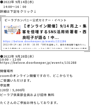
●2022年 9月14日(水)
14:00～16：00
詳細は下記をクリック↓
ビーラブカンパニー公式セミナー・イベント
【オンライン開催】9/14 売上・集
客を倍増するSNS活用術著者・西
良旺子が語る！中...
https://belove.doorkeeper.jp/events/131286
2022-09-14（水）14:00 - 16:00 「SNSを活用して、自社の発信取り組みたい」
と思う企業様も多いのではないでしょうか？特にコロナ後は、SNSに取り組む企業様
が増えてきました。とはいえ、自己流のSNSでは継続しなかったり、効果を感じられ
●2022年 9月28日(水）
ず、担当者不在、更新されないアカウントがそのまま…の企業様も多いのではないでし
10:00 – 12:00
ょうか。必要なのはわかっている、でもどこから始めたらいいのかわからない。そん
https://belove.doorkeeper.jp/events/131288
な皆様に…『小さな会社でできる！売上・集客を倍増するSNS活用術』（セルバ出
版）の著者であり、中小企業200社以上の事例をもつ（株...
開催場所
zoomのオンライン開催ですので、どこからでも
ご受講いただけます。
参加費
120分：5,000円
ビーラブ倶楽部会員および招待 無料
たくさんのご参加お待ちしております。