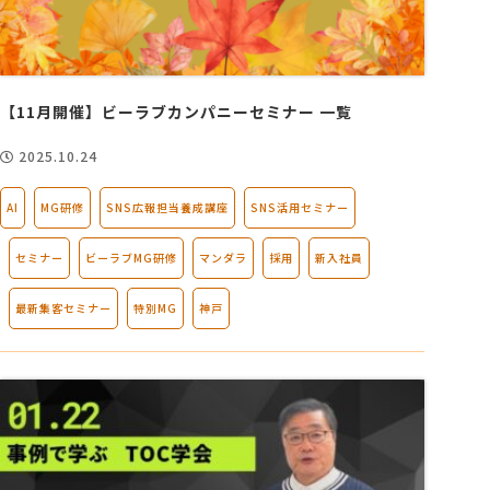
【11月開催】ビーラブカンパニーセミナー 一覧
2025.10.24
AI
MG研修
SNS広報担当養成講座
SNS活用セミナー
セミナー
ビーラブMG研修
マンダラ
採用
新入社員
最新集客セミナー
特別MG
神戸