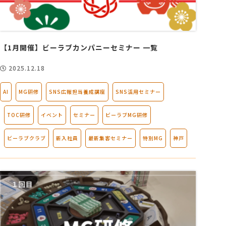
【1月開催】ビーラブカンパニーセミナー 一覧
2025.12.18
AI
MG研修
SNS広報担当養成講座
SNS活用セミナー
TOC研修
イベント
セミナー
ビーラブMG研修
ビーラブクラブ
新入社員
最新集客セミナー
特別MG
神戸