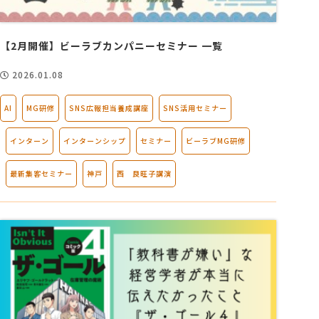
会社概要
【2月開催】ビーラブカンパニーセミナー 一覧
2026.01.08
アクセス
AI
MG研修
SNS広報担当養成講座
SNS活用セミナー
採用情報
インターン
インターンシップ
セミナー
ビーラブMG研修
お問い合わせ
最新集客セミナー
神戸
西 良旺子講演