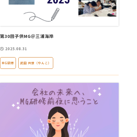
第30回子供MG＠三浦海岸
2025.08.31
MG研修
武田 共世（やんこ）