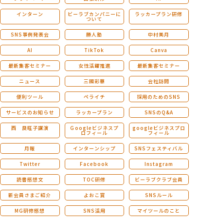
インターン
ビーラブカンパニーに
ラッカープラン研修
ついて
SNS事例発表会
勝人塾
中村美月
AI
TikTok
Canva
最新集客セミナー
女性活躍推進
最新集客セミナー
ニュース
三國彩華
会社訪問
便利ツール
ペライチ
採用のためのSNS
サービスのお知らせ
ラッカープラン
SNSのQ&A
西 良旺子講演
Ｇoogleビジネスプ
googleビジネスプロ
ロフィール
フィール
月報
インターンシップ
SNSフェスティバル
Twitter
Facebook
Instagram
読書感想文
TOC研修
ビーラブクラブ会員
新会員さまご紹介
よおこ賞
SNSルール
MG研修感想
SNS活用
マイツールのこと