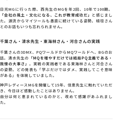
日光MGに行った際、西先生のMGを年2回、10年で100期。
「会社の風土・文化になる、これが教育成功だ」
と感じまし
た。源流からマイツールも愚直に続けている姿勢。植垣さん
とのお話もいつも忘れられません。
千葉さん・清水先生・東海林さん・河合さんの実践
千葉さんの3DMX、PQワールドからMQワールドへ、BGのお
話。清水先生の
「MQを増やすだけでは結局PQ主義である・
我慢の大事さ」
。実戦の実践者である東海林さんと河合さん
の姿勢。どの発表も「学ぶだけではダメ、実践してこそ意味
がある」を体現していました。
神戸レディースMGを開催して15年、佳恵先生に触れていただ
き、今日ほど感動したことはありません。
自分は何と恵まれているのかと、改めて感謝があふれまし
た。