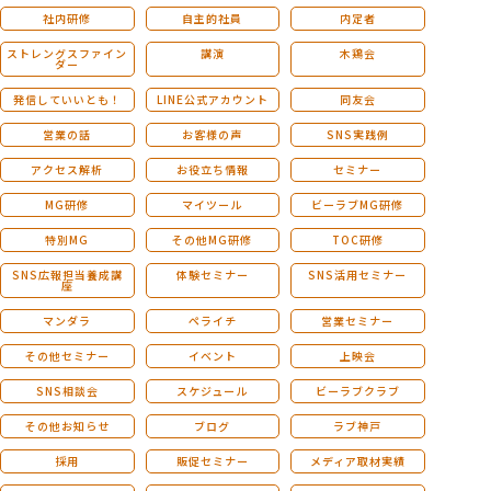
社内研修
自主的社員
内定者
ストレングスファイン
講演
木鶏会
ダー
発信していいとも！
LINE公式アカウント
同友会
営業の話
お客様の声
SNS実践例
アクセス解析
お役立ち情報
セミナー
MG研修
マイツール
ビーラブMG研修
特別MG
その他MG研修
TOC研修
SNS広報担当養成講
体験セミナー
SNS活用セミナー
座
マンダラ
ペライチ
営業セミナー
その他セミナー
イベント
上映会
SNS相談会
スケジュール
ビーラブクラブ
その他お知らせ
ブログ
ラブ神戸
採用
販促セミナー
メディア取材実績