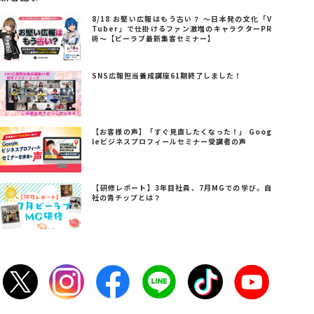
8/18 お堅い広報はもう古い？ ～日本発の文化「V
Tuber」で仕掛けるファン激増のキャラクターPR
術～【ビーラブ最新集客セミナー】
SNS広報担当養成講座61期終了しました！
【お客様の声】「すぐ見直したくなった！」 Goog
leビジネスプロフィールセミナー受講者の声
【研修レポート】3年目社員、7月MGでの学び。自
社の青チップとは？