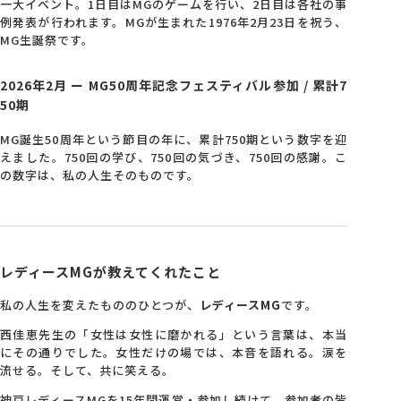
一大イベント。1日目はMGのゲームを行い、2日目は各社の事
例発表が行われます。MGが生まれた1976年2月23日を祝う、
MG生誕祭です。
2026年2月 ー MG50周年記念フェスティバル参加 / 累計7
50期
MG誕生50周年という節目の年に、累計750期という数字を迎
えました。750回の学び、750回の気づき、750回の感謝。こ
の数字は、私の人生そのものです。
レディースMGが教えてくれたこと
私の人生を変えたもののひとつが、
レディースMG
です。
西佳恵先生の「女性は女性に磨かれる」という言葉は、本当
にその通りでした。女性だけの場では、本音を語れる。涙を
流せる。そして、共に笑える。
神戸レディースMGを15年間運営・参加し続けて、参加者の皆