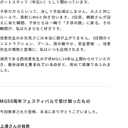
ポートスタッフ（年伝い）として関わっています。
子供だからといって、決して手加減はしません。大人と同じ
ルールで、真剣にMGと向き合います。3日目、親御さんが迎
えに来た瞬間、子供たちは一瞬で「子供の顔」に戻る。その
瞬間が、私はたまらなく好きです。
佳恵先生のお元気さには本当に頭が上がりません。3日間のイ
ンストラクション、プール、読み聞かせ、安全管理…。佳恵
先生の情熱と愛情に、私はいつも圧倒されます。
源流である西佳恵先生の子供MGに10年以上関わらせていただ
き、
自分は何と恵まれているのか
と、改めて感謝であふれま
した。
MG50周年フェスティバルで受け取ったもの
今回発表された皆様、本当にありがとうございました。
上澤さんの発表