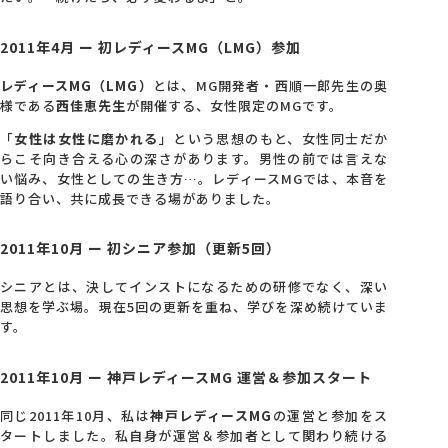
2011年4月 ー 初レディースMG（LMG）参加
レディースMG（LMG）
とは、MG開発者・西順一郎先生の奥
様である
西佳恵先生
が開催する、女性限定のMGです。
「
女性は女性に磨かれる
」という思想のもと、女性同士だか
らこそ向き合える心の深さがあります。男性の前では言えな
い悩み、女性としての生き方…。レディースMGでは、本音を
語り合い、共に成長できる場がありました。
2011年10月 ー 初シニア参加（更新5回）
シニアとは、決してインストになるための研修でなく、深い
思想を学ぶ場。現在5回の更新を重ね、学びを深め続けていま
す。
2011年10月 ー 神戸レディースMG 運営＆参加スタート
同じ2011年10月、私は
神戸レディースMG
の運営と参加をス
タートしました。私自身が運営＆参加者として関わり続ける