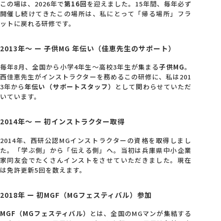
この場は、2026年で
第16回
を迎えました。15年間、毎年必ず
開催し続けてきたこの場所は、私にとって「帰る場所」フラ
ットに戻れる研修です。
2013年〜 ー 子供MG 年伝い（佳恵先生のサポート）
毎年8月、全国から小学4年生〜高校3年生が集まる
子供MG
。
西佳恵先生がインストラクターを務めるこの研修に、私は201
3年から
年伝い（サポートスタッフ）
として関わらせていただ
いています。
2014年〜 ー 初インストラクター取得
2014年、西研公認MGインストラクターの資格を取得しまし
た。「学ぶ側」から「伝える側」へ。当初は兵庫県中小企業
家同友会でたくさんインストをさせていただきました。現在
は免許更新5回を数えます。
2018年 ー 初MGF（MGフェスティバル）参加
MGF（MGフェスティバル）
とは、全国のMGマンが集結する