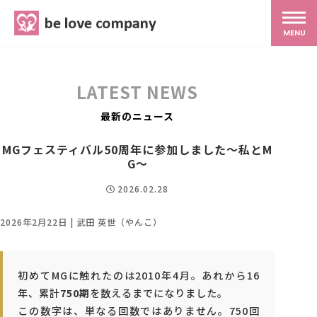
belove.co.jp
MENU
ホーム
LATEST NEWS
サービス
最新のニュース
MGフェスティバル50周年に参加しました～私とM
SNS広報
G～
2026.02.28
MG研修
2026年2月22日 | 武田 英世（やんこ）
スタッフ紹介
初めてMGに触れたのは2010年4月。あれから16
年、累計
750期
を数えるまでになりました。
最新ブログ
この数字は、単なる回数ではありません。750回