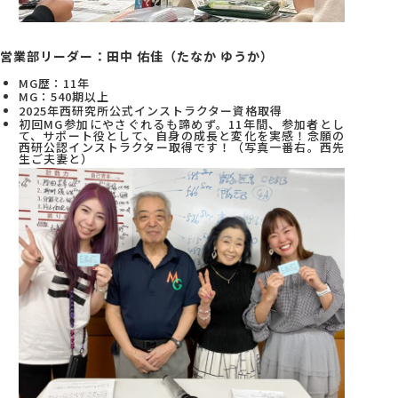
営業部リーダー：田中 佑佳（たなか ゆうか）
MG歴：11年
MG：540期以上
2025年西研究所公式インストラクター資格取得
初回MG参加にやさぐれるも諦めず。11年間、参加者とし
て、サポート役として、自身の成長と変化を実感！念願の
西研公認インストラクター取得です！（写真一番右。西先
生ご夫妻と）