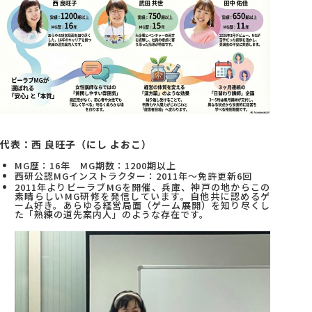
代表：西 良旺子（にし よおこ）
MG歴：16年 MG期数：1200期以上
西研公認MGインストラクター：2011年～免許更新6回
2011年よりビーラブMGを開催、兵庫、神戸の地からこの
素晴らしいMG研修を発信しています。自他共に認めるゲ
ーム好き。あらゆる経営局面（ゲーム展開）を知り尽くし
た「熟練の道先案内人」のような存在です。