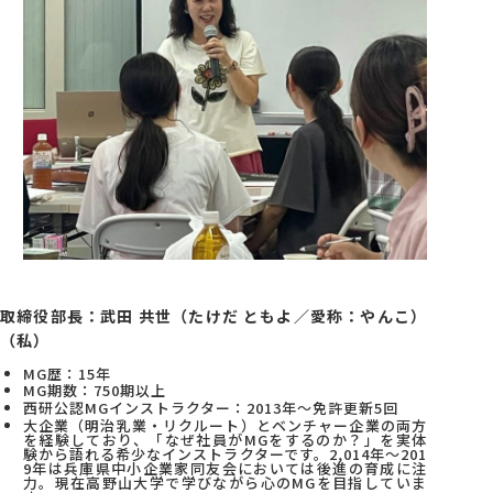
取締役部長：武田 共世（たけだ ともよ／愛称：やんこ）
（私）
MG歴：15年
MG期数：750期以上
西研公認MGインストラクター：2013年～免許更新5回
大企業（明治乳業・リクルート）とベンチャー企業の両方
を経験しており、「なぜ社員がMGをするのか？」を実体
験から語れる希少なインストラクターです。2,014年～201
9年は兵庫県中小企業家同友会においては後進の育成に注
力。現在高野山大学で学びながら心のMGを目指していま