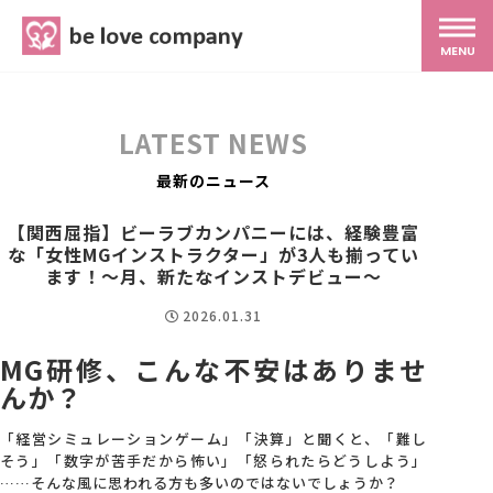
belove.co.jp
MENU
ホーム
LATEST NEWS
サービス
最新のニュース
【関西屈指】ビーラブカンパニーには、経験豊富
な「女性MGインストラクター」が3人も揃ってい
SNS広報
ます！〜月、新たなインストデビュー〜
2026.01.31
MG研修
MG研修、こんな不安はありませ
んか？
スタッフ紹介
「経営シミュレーションゲーム」「決算」と聞くと、「難し
そう」「数字が苦手だから怖い」「怒られたらどうしよう」
最新ブログ
……そんな風に思われる方も多いのではないでしょうか？