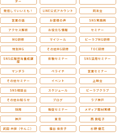
ダー
発信していいとも！
LINE公式アカウント
同友会
営業の話
お客様の声
SNS実践例
アクセス解析
お役立ち情報
セミナー
MG研修
マイツール
ビーラブMG研修
特別MG
その他MG研修
TOC研修
SNS広報担当養成講
体験セミナー
SNS活用セミナー
座
マンダラ
ペライチ
営業セミナー
その他セミナー
イベント
上映会
SNS相談会
スケジュール
ビーラブクラブ
その他お知らせ
ブログ
ラブ神戸
採用
販促セミナー
メディア取材実績
神戸
東京
西 良旺子
武田 共世（やんこ）
福谷 佳衣子
杉野 優花