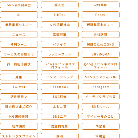
SNS事例発表会
勝人塾
中村美月
AI
TikTok
Canva
最新集客セミナー
女性活躍推進
最新集客セミナー
ニュース
三國彩華
会社訪問
便利ツール
ペライチ
採用のためのSNS
サービスのお知らせ
ラッカープラン
SNSのQ&A
西 良旺子講演
Ｇoogleビジネスプ
googleビジネスプロ
ロフィール
フィール
月報
インターンシップ
SNSフェスティバル
Twitter
Facebook
Instagram
読書感想文
TOC研修
ビーラブクラブ会員
新会員さまご紹介
よおこ賞
SNSルール
MG研修感想
SNS活用
マイツールのこと
社内研修
自主的社員
内定者
ストレングスファイン
講演
木鶏会