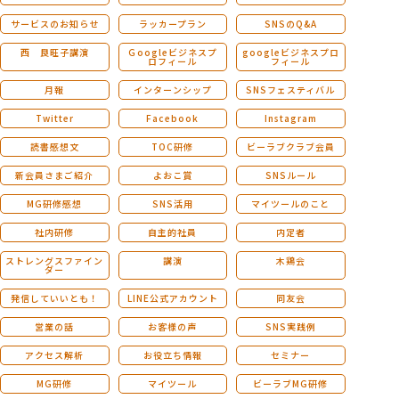
サービスのお知らせ
ラッカープラン
SNSのQ&A
西 良旺子講演
Ｇoogleビジネスプ
googleビジネスプロ
ロフィール
フィール
月報
インターンシップ
SNSフェスティバル
Twitter
Facebook
Instagram
読書感想文
TOC研修
ビーラブクラブ会員
新会員さまご紹介
よおこ賞
SNSルール
MG研修感想
SNS活用
マイツールのこと
社内研修
自主的社員
内定者
ストレングスファイン
講演
木鶏会
ダー
発信していいとも！
LINE公式アカウント
同友会
営業の話
お客様の声
SNS実践例
アクセス解析
お役立ち情報
セミナー
MG研修
マイツール
ビーラブMG研修