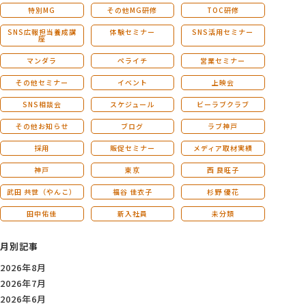
特別MG
その他MG研修
TOC研修
SNS広報担当養成講
体験セミナー
SNS活用セミナー
座
マンダラ
ペライチ
営業セミナー
その他セミナー
イベント
上映会
SNS相談会
スケジュール
ビーラブクラブ
その他お知らせ
ブログ
ラブ神戸
採用
販促セミナー
メディア取材実績
神戸
東京
西 良旺子
武田 共世（やんこ）
福谷 佳衣子
杉野 優花
田中佑佳
新入社員
未分類
月別記事
2026年8月
2026年7月
2026年6月