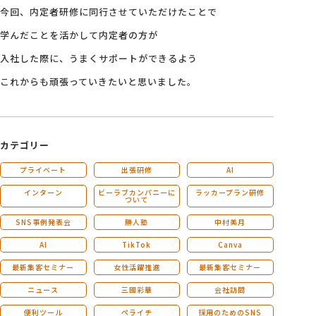
今回、内定者研修に同行させていただけたことで
学んだことを活かして内定者の方が
入社した際に、うまくサポートができるよう
これからも頑張っていきたいと思いました。
カテゴリー
プライベート
出張研修
AI
インターン
ビーラブカンパニーに
ラッカープラン研修
ついて
SNS事例発表会
勝人塾
中村美月
AI
TikTok
Canva
最新集客セミナー
女性活躍推進
最新集客セミナー
ニュース
三國彩華
会社訪問
便利ツール
ペライチ
採用のためのSNS