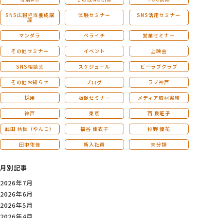
SNS広報担当養成講
体験セミナー
SNS活用セミナー
座
マンダラ
ペライチ
営業セミナー
その他セミナー
イベント
上映会
SNS相談会
スケジュール
ビーラブクラブ
その他お知らせ
ブログ
ラブ神戸
採用
販促セミナー
メディア取材実績
神戸
東京
西 良旺子
武田 共世（やんこ）
福谷 佳衣子
杉野 優花
田中佑佳
新入社員
未分類
月別記事
2026年7月
2026年6月
2026年5月
2026年4月