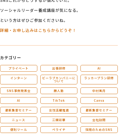
SNSこれからどうするか悩んでいた。
ソーシャルリーダー養成講座が気になる。
という方はぜひご参加くださいね。
詳細・お申し込みはこちらからどうぞ！
カテゴリー
プライベート
出張研修
AI
インターン
ビーラブカンパニーに
ラッカープラン研修
ついて
SNS事例発表会
勝人塾
中村美月
AI
TikTok
Canva
最新集客セミナー
女性活躍推進
最新集客セミナー
ニュース
三國彩華
会社訪問
便利ツール
ペライチ
採用のためのSNS