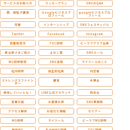
サービスのお知らせ
ラッカープラン
SNSのQ&A
西 良旺子講演
Ｇoogleビジネスプ
googleビジネスプロ
ロフィール
フィール
月報
インターンシップ
SNSフェスティバル
Twitter
Facebook
Instagram
読書感想文
TOC研修
ビーラブクラブ会員
新会員さまご紹介
よおこ賞
SNSルール
MG研修感想
SNS活用
マイツールのこと
社内研修
自主的社員
内定者
ストレングスファイン
講演
木鶏会
ダー
発信していいとも！
LINE公式アカウント
同友会
営業の話
お客様の声
SNS実践例
アクセス解析
お役立ち情報
セミナー
MG研修
マイツール
ビーラブMG研修
特別MG
その他MG研修
TOC研修