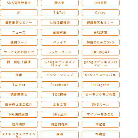
SNS事例発表会
勝人塾
中村美月
AI
TikTok
Canva
サービス
最新集客セミナー
女性活躍推進
最新集客セミナー
ニュース
三國彩華
会社訪問
SNS広報
便利ツール
ペライチ
採用のためのSNS
サービスのお知らせ
ラッカープラン
SNSのQ&A
MG研修
西 良旺子講演
Ｇoogleビジネスプ
googleビジネスプロ
ロフィール
フィール
月報
インターンシップ
SNSフェスティバル
スタッフ紹介
Twitter
Facebook
Instagram
読書感想文
TOC研修
ビーラブクラブ会員
最新ブログ
新会員さまご紹介
よおこ賞
SNSルール
MG研修感想
SNS活用
マイツールのこと
会社概要
社内研修
自主的社員
内定者
ストレングスファイン
講演
木鶏会
ダー
アクセス