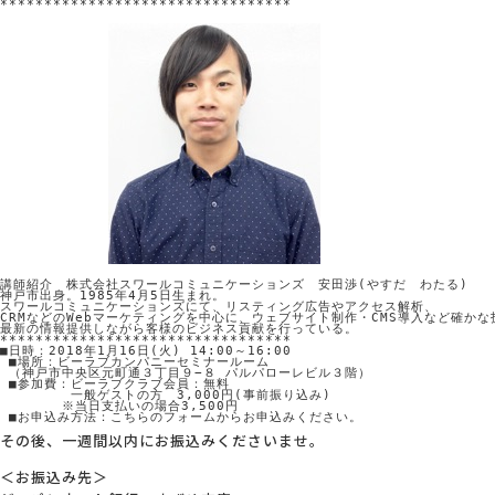
*********************************

講師紹介　株式会社スワールコミュニケーションズ　安田渉(やすだ　わたる)

神戸市出身。1985年4月5日生まれ。

スワールコミュニケーションズにて、リスティング広告やアクセス解析、

CRMなどのWebマーケティングを中心に、ウェブサイト制作・CMS導入など確かな
最新の情報提供しながら客様のビジネス貢献を行っている。

*********************************
■日時：2018年1月16日(火) 14:00～16:00

 ■場所：ビーラブカンパニーセミナールーム

 （神戸市中央区元町通３丁目９−８ パルパローレビル３階）

 ■参加費：ビーラブクラブ会員：無料

 　　　　 一般ゲストの方　3,000円(事前振り込み)

 　　　　※当日支払いの場合3,500円

 ■お申込み方法：こちらのフォームからお申込みください。
その後、一週間以内にお振込みくださいませ。
＜お振込み先＞