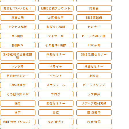
発信していいとも！
LINE公式アカウント
同友会
営業の話
お客様の声
SNS実践例
採用情報
アクセス解析
お役立ち情報
セミナー
MG研修
マイツール
ビーラブMG研修
お問い合わせ
特別MG
その他MG研修
TOC研修
SNS広報担当養成講
体験セミナー
SNS活用セミナー
座
マンダラ
ペライチ
営業セミナー
その他セミナー
イベント
上映会
SNS相談会
スケジュール
ビーラブクラブ
その他お知らせ
ブログ
ラブ神戸
採用
販促セミナー
メディア取材実績
神戸
東京
西 良旺子
武田 共世（やんこ）
福谷 佳衣子
杉野 優花