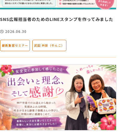
会社概要
SNS広報担当者のためのLINEスタンプを作ってみました
2026.06.30
アクセス
最新集客セミナー
武田 共世（やんこ）
採用情報
お問い合わせ