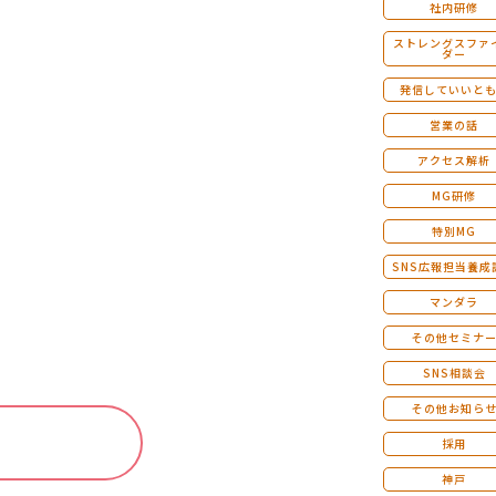
社内研修
ストレングスファ
ダー
発信していいと
営業の話
アクセス解析
MG研修
特別MG
SNS広報担当養成
マンダラ
その他セミナ
SNS相談会
その他お知ら
！
採用
神戸