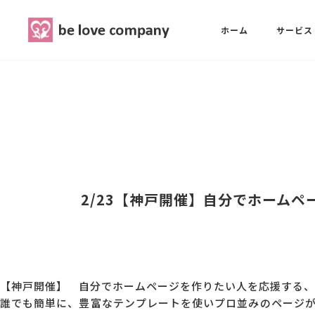
belove.co.jp
ホーム
サービス
ホーム
SNS広報担当養成講座
西 良旺子
サービス
SNS広報担当養成講座
SNS広報
三國 彩華
2/23【神戸開催】自分でホーム
MG研修
ブランディングPRパッケージ
スタッフ紹介
【神戸開催】 自分でホームページを作りたい人を応援する、
誰でも簡単に、豊富なテンプレートを使いプロ並みのページ
最新ブログ