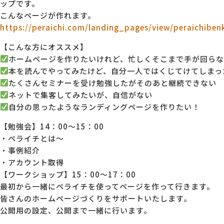
ップです。
こんなページが作れます。
MG研修
会社概要
https://peraichi.com/landing_pages/view/peraichiben
【こんな方にオススメ】
ホームページを作りたいけれど、忙しくそこまで手が回ら
アクセス
本を読んでやってみたけど、自分一人ではくじてけてしまっ
たくさんセミナーを受け勉強したがそのあと継続できない
採用情報
ネットで集客してみたいが、自信がない
自分の思ったようなランディングページを作りたい！
【勉強会】14：00～15：00
お問い合わせ
・ペライチとは～
・事例紹介
・アカウント取得
【ワークショップ】15：00～17：00
最初から一緒にペライチを使ってページを作って行きます。
皆さんのホームページづくりをサポートいたします。
公開用の設定、公開まで一緒に行います。