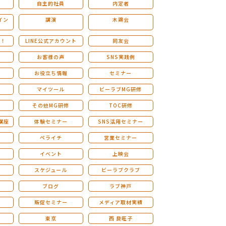
自主的社員
内定者
イン
講演
木鶏会
も！
LINE公式アカウント
同友会
お客様の声
SNS実践例
お役立ち情報
セミナー
マイツール
ビーラブMG研修
その他MG研修
TOC研修
講座
体験セミナー
SNS活用セミナー
ペライチ
営業セミナー
ー
イベント
上映会
スケジュール
ビーラブクラブ
せ
ブログ
ラブ神戸
販促セミナー
メディア取材実績
東京
西 良旺子