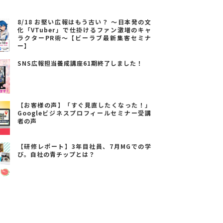
8/18 お堅い広報はもう古い？ ～日本発の文
化「VTuber」で仕掛けるファン激増のキャ
ラクターPR術～【ビーラブ最新集客セミナ
ー】
SNS広報担当養成講座61期終了しました！
【お客様の声】「すぐ見直したくなった！」
Googleビジネスプロフィールセミナー受講
者の声
【研修レポート】3年目社員、7月MGでの学
び。自社の青チップとは？