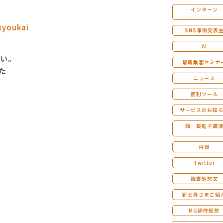
インターン
マンダラ人生計画セミナー
kyoukai
SNS事例発表
AI
ない。
最新集客セミナ
た
ニュース
便利ツール
サービスのお知
西 良旺子講
月報
Twitter
読書感想文
新会員さまご紹
MG研修感想