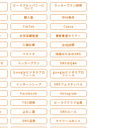
ビーラブカンパニーに
ラッカープラン研修
ついて
ストレングスファインダー研修
会
勝人塾
中村美月
TikTok
Canva
ー
女性活躍推進
最新集客セミナー
三國彩華
会社訪問
ペライチ
採用のためのSNS
らせ
ラッカープラン
SNSのQ&A
演
Ｇoogleビジネスプロ
googleビジネスプロ
フィール
フィール
インターンシップ
SNSフェスティバル
Facebook
Instagram
TOC研修
ビーラブクラブ会員
介
よおこ賞
SNSルール
SNS活用
マイツールのこと