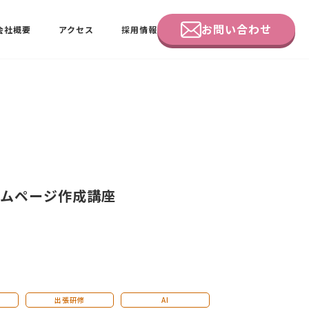
お問い合わせ
会社概要
アクセス
採用情報
企業研修
田中 佑佳
ビーラブクラブ会員様向けページ
ホームページ作成講座
出張研修
AI