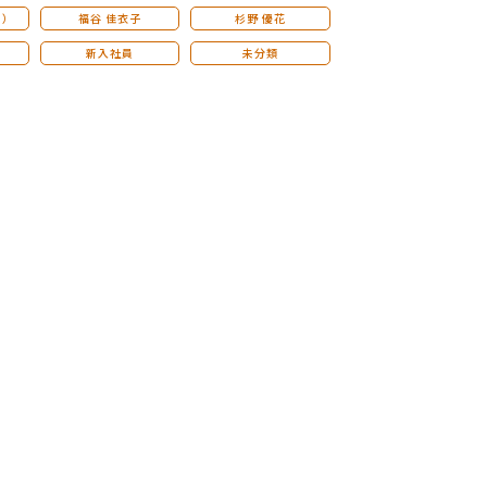
こ）
福谷 佳衣子
杉野 優花
新入社員
未分類