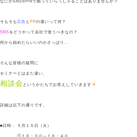
なにかSNSやPRで困っていらっしゃることはありませんか？
会社概要
そもそも
広告
と
PR
の違いって何？
アクセス
SNS
をどうやって会社で使うべきなの？
何から始めたらいいのかさっぱり…
採用情報
そんな皆様の疑問に
お問い合わせ
セミナーとはまた違い、
相談会
というかたちでお答えしていきます
詳細は以下の通りです。
■日時： ５月１５日（火）
①１６：００～１６：４０