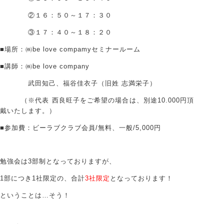
②１６：５０～１７：３０
③１７：４０～１８：２０
■場所：㈱be love compamyセミナールーム
■講師：㈱be love company
武田知己、福谷佳衣子（旧姓 志満栄子）
（※代表 西良旺子をご希望の場合は、別途10.000円頂
戴いたします。）
■参加費：ビーラブクラブ会員/無料、一般/5,000円
勉強会は3部制となっておりますが、
1部につき1社限定の、合計
3社限定
となっております！
ということは…そう！