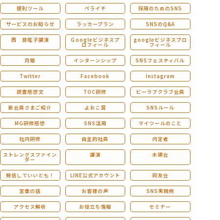
便利ツール
ペライチ
採用のためのSNS
サービスのお知らせ
ラッカープラン
SNSのQ&A
西 良旺子講演
Ｇoogleビジネスプ
googleビジネスプロ
ロフィール
フィール
月報
インターンシップ
SNSフェスティバル
Twitter
Facebook
Instagram
読書感想文
TOC研修
ビーラブクラブ会員
新会員さまご紹介
よおこ賞
SNSルール
MG研修感想
SNS活用
マイツールのこと
社内研修
自主的社員
内定者
ストレングスファイン
講演
木鶏会
ダー
発信していいとも！
LINE公式アカウント
同友会
営業の話
お客様の声
SNS実践例
アクセス解析
お役立ち情報
セミナー