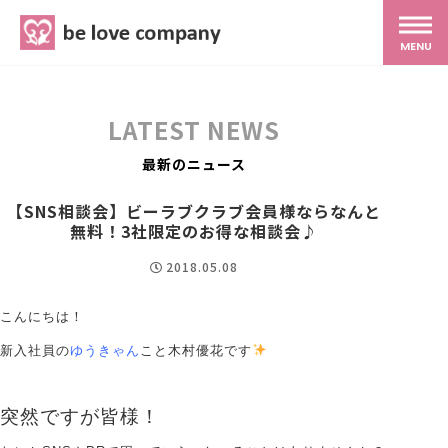
belove.co.jp
MENU
ホーム
LATEST NEWS
サービス
最新のニュース
【SNS相談会】ビーラブクラブ会員様ならなんと
SNS広報
無料！3社限定のお得な相談会♪
2018.05.08
MG研修
こんにちは！
新入社員の
ゆうきゃん
こと木村優花です
スタッフ紹介
突然ですが皆様！
最新ブログ