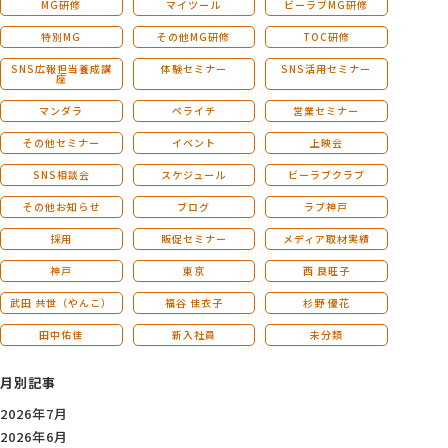
MG研修
マイツール
ビーラブMG研修
特別MG
その他MG研修
TOC研修
SNS広報担当養成講
体験セミナー
SNS活用セミナー
座
マンダラ
ペライチ
営業セミナー
その他セミナー
イベント
上映会
SNS相談会
スケジュール
ビーラブクラブ
その他お知らせ
ブログ
ラブ神戸
採用
販促セミナー
メディア取材実績
神戸
東京
西 良旺子
武田 共世（やんこ）
福谷 佳衣子
杉野 優花
田中佑佳
新入社員
未分類
月別記事
2026年7月
2026年6月