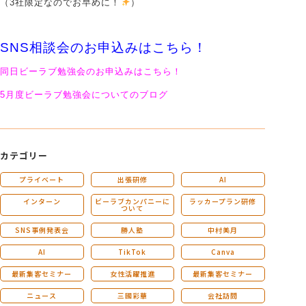
（3社限定なのでお早めに！
）
SNS相談会のお申込みはこちら！
同日ビーラブ勉強会のお申込みはこちら！
5月度ビーラブ勉強会についてのブログ
カテゴリー
プライベート
出張研修
AI
インターン
ビーラブカンパニーに
ラッカープラン研修
ついて
SNS事例発表会
勝人塾
中村美月
AI
TikTok
Canva
最新集客セミナー
女性活躍推進
最新集客セミナー
ニュース
三國彩華
会社訪問