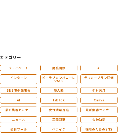
カテゴリー
プライベート
出張研修
AI
インターン
ビーラブカンパニーに
ラッカープラン研修
ついて
SNS事例発表会
勝人塾
中村美月
AI
TikTok
Canva
最新集客セミナー
女性活躍推進
最新集客セミナー
ニュース
三國彩華
会社訪問
便利ツール
ペライチ
採用のためのSNS