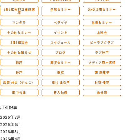
SNS広報担当養成講
体験セミナー
SNS活用セミナー
座
マンダラ
ペライチ
営業セミナー
その他セミナー
イベント
上映会
SNS相談会
スケジュール
ビーラブクラブ
その他お知らせ
ブログ
ラブ神戸
採用
販促セミナー
メディア取材実績
神戸
東京
西 良旺子
武田 共世（やんこ）
福谷 佳衣子
杉野 優花
田中佑佳
新入社員
未分類
月別記事
2026年7月
2026年6月
2026年5月
2026年4月