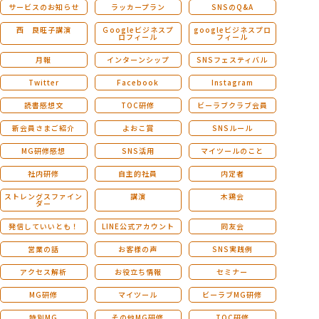
サービスのお知らせ
ラッカープラン
SNSのQ&A
西 良旺子講演
Ｇoogleビジネスプ
googleビジネスプロ
ロフィール
フィール
月報
インターンシップ
SNSフェスティバル
Twitter
Facebook
Instagram
読書感想文
TOC研修
ビーラブクラブ会員
新会員さまご紹介
よおこ賞
SNSルール
MG研修感想
SNS活用
マイツールのこと
社内研修
自主的社員
内定者
ストレングスファイン
講演
木鶏会
ダー
発信していいとも！
LINE公式アカウント
同友会
営業の話
お客様の声
SNS実践例
アクセス解析
お役立ち情報
セミナー
MG研修
マイツール
ビーラブMG研修
特別MG
その他MG研修
TOC研修