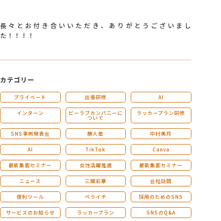
長々とお付き合いいただき、ありがとうございまし
た！！！！
カテゴリー
プライベート
出張研修
AI
インターン
ビーラブカンパニーに
ラッカープラン研修
ついて
SNS事例発表会
勝人塾
中村美月
AI
TikTok
Canva
最新集客セミナー
女性活躍推進
最新集客セミナー
ニュース
三國彩華
会社訪問
便利ツール
ペライチ
採用のためのSNS
サービスのお知らせ
ラッカープラン
SNSのQ&A