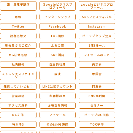
西 良旺子講演
Ｇoogleビジネスプ
googleビジネスプロ
ロフィール
フィール
月報
インターンシップ
SNSフェスティバル
Twitter
Facebook
Instagram
読書感想文
TOC研修
ビーラブクラブ会員
新会員さまご紹介
よおこ賞
SNSルール
MG研修感想
SNS活用
マイツールのこと
社内研修
自主的社員
内定者
ストレングスファイン
講演
木鶏会
ダー
発信していいとも！
LINE公式アカウント
同友会
営業の話
お客様の声
SNS実践例
アクセス解析
お役立ち情報
セミナー
MG研修
マイツール
ビーラブMG研修
特別MG
その他MG研修
TOC研修