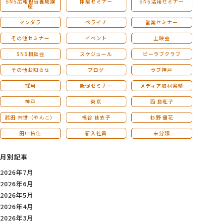
SNS広報担当養成講
体験セミナー
SNS活用セミナー
座
マンダラ
ペライチ
営業セミナー
その他セミナー
イベント
上映会
SNS相談会
スケジュール
ビーラブクラブ
その他お知らせ
ブログ
ラブ神戸
採用
販促セミナー
メディア取材実績
神戸
東京
西 良旺子
武田 共世（やんこ）
福谷 佳衣子
杉野 優花
田中佑佳
新入社員
未分類
月別記事
2026年7月
2026年6月
2026年5月
2026年4月
2026年3月