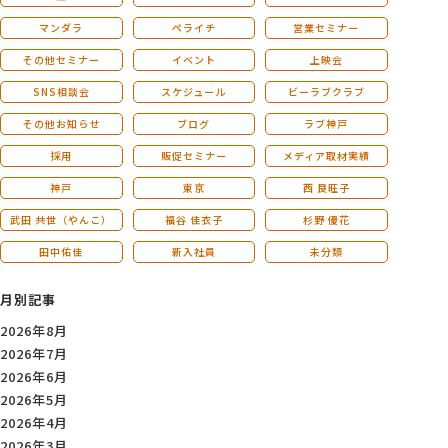
マンダラ
ペライチ
営業セミナー
その他セミナー
イベント
上映会
SNS相談会
スケジュール
ビーラブクラブ
その他お知らせ
ブログ
ラブ神戸
採用
販促セミナー
メディア取材実績
神戸
東京
西 良旺子
武田 共世（やんこ）
福谷 佳衣子
杉野 優花
田中佑佳
新入社員
未分類
月別記事
2026年8月
2026年7月
2026年6月
2026年5月
2026年4月
2026年3月