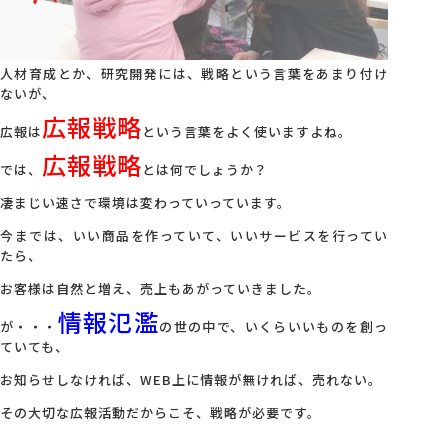
会社概要
人材育成とか、研究開発には、戦略という言葉をあまり付け
ないが、
アクセス
広報戦略
広報は
という言葉をよく使いますよね。
広報戦略
では、
とは何でしょうか？
採用情報
凄まじい速さで環境は変わっていっています。
今までは、いい商品を作っていて、いいサービスを行ってい
お問い合わせ
たら、
お客様は自然と増え、売上もあがっていきました。
情報氾濫
が・・・
の世の中で、いくらいいものを創っ
ていても、
お知らせしなければ、WEB上に情報が無ければ、売れない。
その大切な広報活動だからこそ、戦略が必要です。