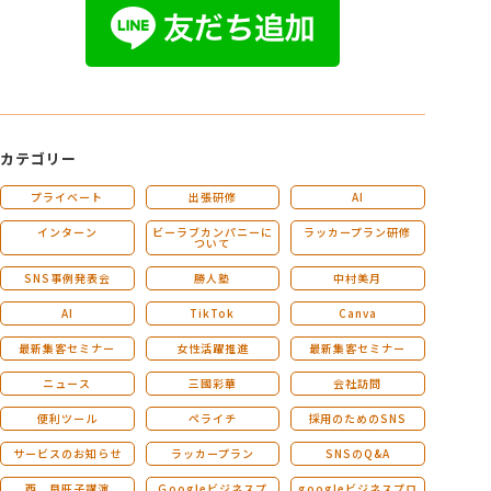
カテゴリー
プライベート
出張研修
AI
インターン
ビーラブカンパニーに
ラッカープラン研修
ついて
SNS事例発表会
勝人塾
中村美月
AI
TikTok
Canva
最新集客セミナー
女性活躍推進
最新集客セミナー
ニュース
三國彩華
会社訪問
便利ツール
ペライチ
採用のためのSNS
サービスのお知らせ
ラッカープラン
SNSのQ&A
西 良旺子講演
Ｇoogleビジネスプ
googleビジネスプロ