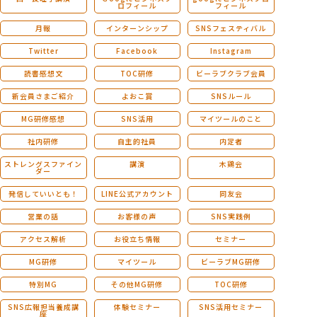
ロフィール
フィール
月報
インターンシップ
SNSフェスティバル
Twitter
Facebook
Instagram
読書感想文
TOC研修
ビーラブクラブ会員
新会員さまご紹介
よおこ賞
SNSルール
MG研修感想
SNS活用
マイツールのこと
社内研修
自主的社員
内定者
ストレングスファイン
講演
木鶏会
ダー
発信していいとも！
LINE公式アカウント
同友会
営業の話
お客様の声
SNS実践例
アクセス解析
お役立ち情報
セミナー
MG研修
マイツール
ビーラブMG研修
特別MG
その他MG研修
TOC研修
SNS広報担当養成講
体験セミナー
SNS活用セミナー
座