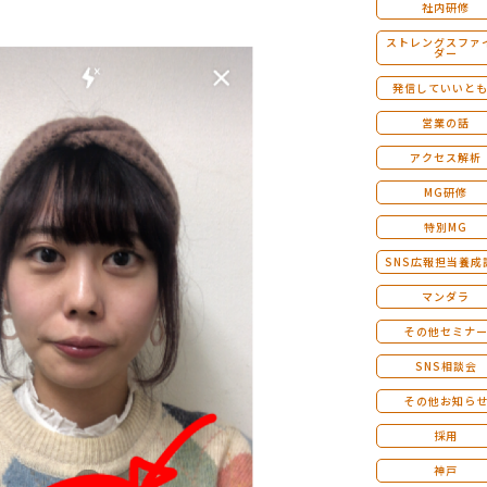
社内研修
ストレングスファ
ダー
発信していいと
営業の話
アクセス解析
MG研修
特別MG
SNS広報担当養成
マンダラ
その他セミナ
SNS相談会
その他お知ら
採用
神戸