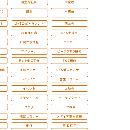
自主的社員
内定者
イン
講演
木鶏会
も！
LINE公式アカウント
同友会
お客様の声
SNS実践例
お役立ち情報
セミナー
マイツール
ビーラブMG研修
その他MG研修
TOC研修
講座
体験セミナー
SNS活用セミナー
ペライチ
営業セミナー
ー
イベント
上映会
スケジュール
ビーラブクラブ
せ
ブログ
ラブ神戸
販促セミナー
メディア取材実績
東京
西 良旺子