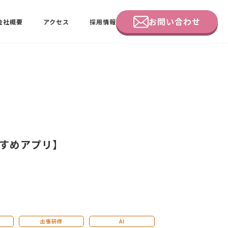
お問い合わせ
会社概要
アクセス
採用情報
企業研修
田中 佑佳
ビーラブクラブ会員様向けページ
すめアプリ】
出張研修
AI