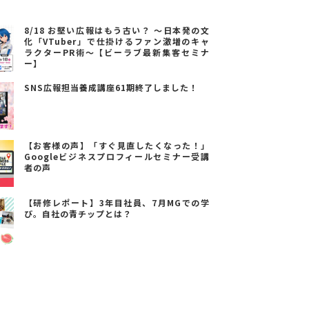
8/18 お堅い広報はもう古い？ ～日本発の文
化「VTuber」で仕掛けるファン激増のキャ
ラクターPR術～【ビーラブ最新集客セミナ
ー】
SNS広報担当養成講座61期終了しました！
【お客様の声】「すぐ見直したくなった！」
Googleビジネスプロフィールセミナー受講
者の声
【研修レポート】3年目社員、7月MGでの学
び。自社の青チップとは？