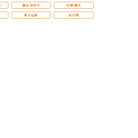
こ）
福谷 佳衣子
杉野 優花
新入社員
未分類