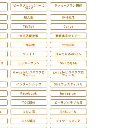
ビーラブカンパニーに
ラッカープラン研修
ついて
ストレングスファインダー研修
会
勝人塾
中村美月
TikTok
Canva
ー
女性活躍推進
最新集客セミナー
三國彩華
会社訪問
ペライチ
採用のためのSNS
らせ
ラッカープラン
SNSのQ&A
演
Ｇoogleビジネスプロ
googleビジネスプロ
フィール
フィール
インターンシップ
SNSフェスティバル
Facebook
Instagram
TOC研修
ビーラブクラブ会員
介
よおこ賞
SNSルール
SNS活用
マイツールのこと