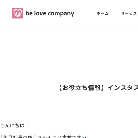
belove.co.jp
ホーム
サービス
ホーム
SNS広報担当養成講座
西 良旺子
サービス
SNS広報担当養成講座
SNS広報
三國 彩華
【お役立ち情報】インスタ
MG研修
ブランディングPRパッケージ
スタッフ紹介
こんにちは！
最新ブログ
2年目社員のゆうきゃんこと木村です