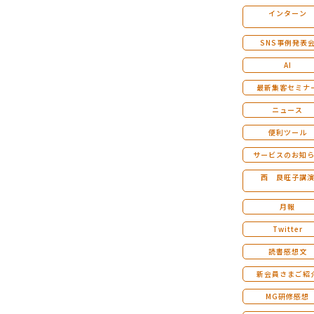
インターン
マンダラ人生計画セミナー
SNS事例発表
AI
最新集客セミナ
ニュース
便利ツール
サービスのお知
西 良旺子講
月報
Twitter
読書感想文
新会員さまご紹
MG研修感想