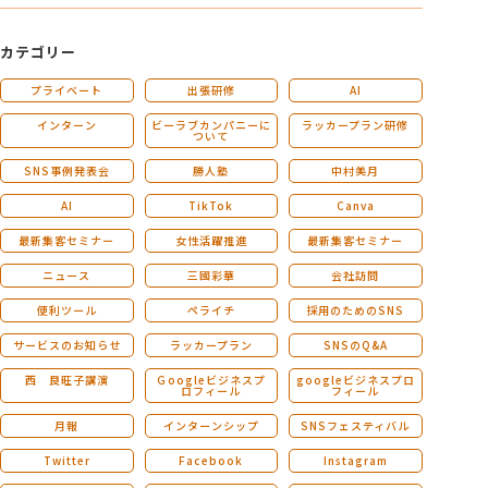
カテゴリー
プライベート
出張研修
AI
インターン
ビーラブカンパニーに
ラッカープラン研修
ついて
SNS事例発表会
勝人塾
中村美月
AI
TikTok
Canva
最新集客セミナー
女性活躍推進
最新集客セミナー
ニュース
三國彩華
会社訪問
便利ツール
ペライチ
採用のためのSNS
サービスのお知らせ
ラッカープラン
SNSのQ&A
西 良旺子講演
Ｇoogleビジネスプ
googleビジネスプロ
ロフィール
フィール
月報
インターンシップ
SNSフェスティバル
Twitter
Facebook
Instagram