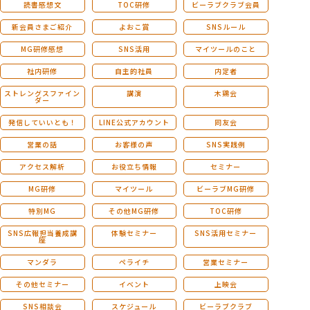
読書感想文
TOC研修
ビーラブクラブ会員
新会員さまご紹介
よおこ賞
SNSルール
MG研修感想
SNS活用
マイツールのこと
社内研修
自主的社員
内定者
ストレングスファイン
講演
木鶏会
ダー
発信していいとも！
LINE公式アカウント
同友会
営業の話
お客様の声
SNS実践例
アクセス解析
お役立ち情報
セミナー
MG研修
マイツール
ビーラブMG研修
特別MG
その他MG研修
TOC研修
SNS広報担当養成講
体験セミナー
SNS活用セミナー
座
マンダラ
ペライチ
営業セミナー
その他セミナー
イベント
上映会
SNS相談会
スケジュール
ビーラブクラブ