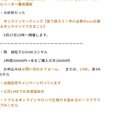
ルリーダー養成講座
・大好評だった
オンラインミーティング【皆で語ろう！中小企業のsns広報
＆オンラインでできること】
5月27日15時～開催します。
ーーーーーーーーーーーーーーーーーーーーーーー
・西 良旺子ZOOMコンサル
1時間30000円→本をご購入の方20000円
お申込みは
お問い合わせフォーム、
または、
LINE
、各SN
Sから
・
出版記念キャンペーン行っています
・
公式LINEでお友達追加を
・
リアル＆オンラインサロンで広報力を高めるビーラブクラ
ブはこちら