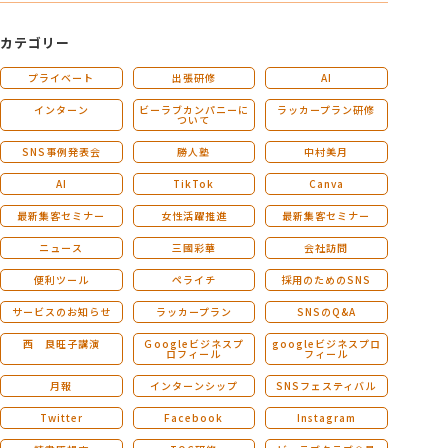
カテゴリー
プライベート
出張研修
AI
インターン
ビーラブカンパニーに
ラッカープラン研修
ついて
SNS事例発表会
勝人塾
中村美月
AI
TikTok
Canva
最新集客セミナー
女性活躍推進
最新集客セミナー
ニュース
三國彩華
会社訪問
便利ツール
ペライチ
採用のためのSNS
サービスのお知らせ
ラッカープラン
SNSのQ&A
西 良旺子講演
Ｇoogleビジネスプ
googleビジネスプロ
ロフィール
フィール
月報
インターンシップ
SNSフェスティバル
Twitter
Facebook
Instagram