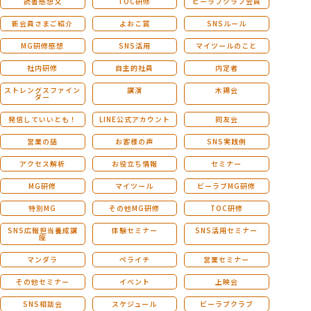
読書感想文
TOC研修
ビーラブクラブ会員
新会員さまご紹介
よおこ賞
SNSルール
MG研修感想
SNS活用
マイツールのこと
社内研修
自主的社員
内定者
ストレングスファイン
講演
木鶏会
ダー
発信していいとも！
LINE公式アカウント
同友会
営業の話
お客様の声
SNS実践例
アクセス解析
お役立ち情報
セミナー
MG研修
マイツール
ビーラブMG研修
特別MG
その他MG研修
TOC研修
SNS広報担当養成講
体験セミナー
SNS活用セミナー
座
マンダラ
ペライチ
営業セミナー
その他セミナー
イベント
上映会
SNS相談会
スケジュール
ビーラブクラブ