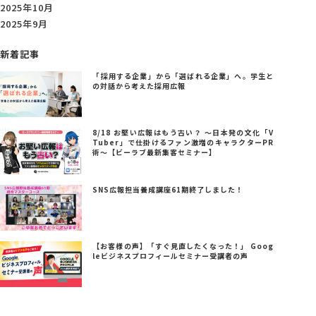
2025年10月
2025年9月
新着記事
「採用する企業」から「選ばれる企業」へ。学生と
の対話から考えた採用広報
8/18 お堅い広報はもう古い？ ～日本発の文化「V
Tuber」で仕掛けるファン激増のキャラクターPR
術～【ビーラブ最新集客セミナー】
SNS広報担当養成講座61期終了しました！
【お客様の声】「すぐ見直したくなった！」 Goog
leビジネスプロフィールセミナー受講者の声