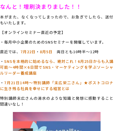
なんと！増刷決まりました！！
本がまた、なくなってしまったので、お急ぎでしたら、送付
もいたします。
【オンラインセミナー直近の予定】
・毎月中小企業のためのSNSセミナーを開催しています。
直近では、
7月22日
・
8月5日
両日とも10時半～12時
・
SNSを本格的に始めるなら、絶対これ！6月25日からも入講
可能～4
時間×6日間でSNS・マーケティングを学ぶソーシャ
ルリーダー養成講座
・
7月21日14時～特別講師「末広栄二さん」★ポストコロナ
に生き残る社員を幸せにする経営とは
特別講師末広さんの湯水のような知識と発想に感動すること
間違いなし！