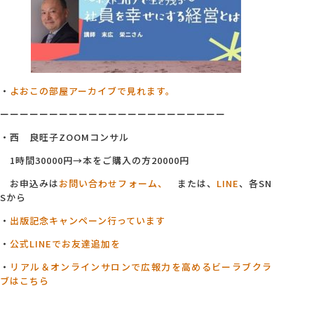
・
よおこの部屋アーカイブで見れます。
ーーーーーーーーーーーーーーーーーーーーーーー
・西 良旺子ZOOMコンサル
1時間30000円→本をご購入の方20000円
お申込みは
お問い合わせフォーム、
または、
LINE
、各SN
Sから
・
出版記念キャンペーン行っています
・
公式LINEでお友達追加を
・
リアル＆オンラインサロンで広報力を高めるビーラブクラ
ブはこちら