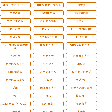
発信していいとも！
LINE公式アカウント
同友会
営業の話
お客様の声
SNS実践例
アクセス解析
お役立ち情報
セミナー
MG研修
マイツール
ビーラブMG研修
特別MG
その他MG研修
TOC研修
SNS広報担当養成講
体験セミナー
SNS活用セミナー
座
マンダラ
ペライチ
営業セミナー
その他セミナー
イベント
上映会
SNS相談会
スケジュール
ビーラブクラブ
その他お知らせ
ブログ
ラブ神戸
採用
販促セミナー
メディア取材実績
神戸
東京
西 良旺子
武田 共世（やんこ）
福谷 佳衣子
杉野 優花
田中佑佳
新入社員
未分類