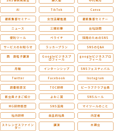
SNS事例発表会
勝人塾
中村美月
AI
TikTok
Canva
最新集客セミナー
女性活躍推進
最新集客セミナー
ニュース
三國彩華
会社訪問
便利ツール
ペライチ
採用のためのSNS
サービスのお知らせ
ラッカープラン
SNSのQ&A
西 良旺子講演
Ｇoogleビジネスプ
googleビジネスプロ
ロフィール
フィール
月報
インターンシップ
SNSフェスティバル
Twitter
Facebook
Instagram
読書感想文
TOC研修
ビーラブクラブ会員
新会員さまご紹介
よおこ賞
SNSルール
MG研修感想
SNS活用
マイツールのこと
社内研修
自主的社員
内定者
ストレングスファイン
講演
木鶏会
ダー