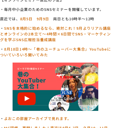
・毎月中小企業のためのSNSセミナーを開催しています。
直近では、
8月5日
9月9日
両日とも10時半～12時
・
SNSを本格的に始めるなら、絶対これ！9月よりリアル講座
とオンラインの2本立て～4
時間×6日間でSNS・マーケティン
グを学ぶSNS広報担当養成講座
・
8月18日14時～「巷のユーチューバー大集合」YouTubeに
ついていろいろ聞いてみた
・
よおこの部屋アーカイブで見れます。
・
MG研修、再開しました！直近は8月6-7日、９月10－11日