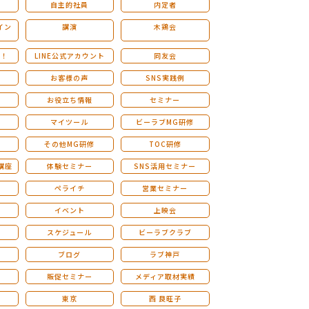
自主的社員
内定者
イン
講演
木鶏会
も！
LINE公式アカウント
同友会
お客様の声
SNS実践例
お役立ち情報
セミナー
マイツール
ビーラブMG研修
その他MG研修
TOC研修
講座
体験セミナー
SNS活用セミナー
ペライチ
営業セミナー
ー
イベント
上映会
スケジュール
ビーラブクラブ
せ
ブログ
ラブ神戸
販促セミナー
メディア取材実績
東京
西 良旺子