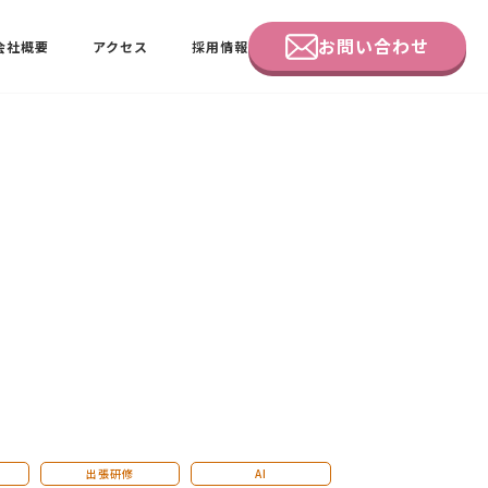
お問い合わせ
会社概要
アクセス
採用情報
企業研修
田中 佑佳
ビーラブクラブ会員様向けページ
出張研修
AI