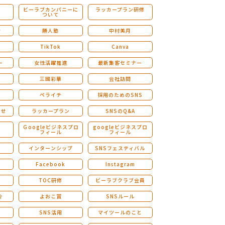
ビーラブカンパニーに
ラッカープラン研修
ついて
ストレングスファインダー研修
会
勝人塾
中村美月
TikTok
Canva
ー
女性活躍推進
最新集客セミナー
三國彩華
会社訪問
ペライチ
採用のためのSNS
らせ
ラッカープラン
SNSのQ&A
演
Ｇoogleビジネスプロ
googleビジネスプロ
フィール
フィール
インターンシップ
SNSフェスティバル
Facebook
Instagram
TOC研修
ビーラブクラブ会員
介
よおこ賞
SNSルール
SNS活用
マイツールのこと