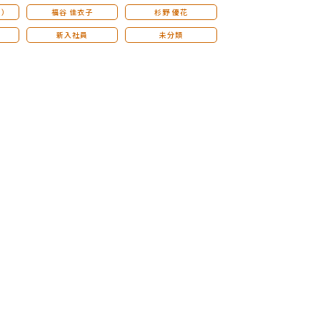
こ）
福谷 佳衣子
杉野 優花
新入社員
未分類