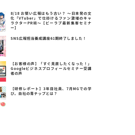
8/18 お堅い広報はもう古い？ ～日本発の文
化「VTuber」で仕掛けるファン激増のキャ
ラクターPR術～【ビーラブ最新集客セミナ
ー】
SNS広報担当養成講座61期終了しました！
【お客様の声】「すぐ見直したくなった！」
Googleビジネスプロフィールセミナー受講
者の声
【研修レポート】3年目社員、7月MGでの学
び。自社の青チップとは？