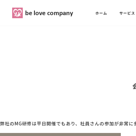
belove.co.jp
ホーム
サービス
ホーム
SNS広報担当養成講座
西 良旺子
サービス
SNS広報担当養成講座
SNS広報
三國 彩華
MG研修
ブランディングPRパッケージ
スタッフ紹介
弊社のMG研修は平日開催でもあり、社員さんの参加が非常に
最新ブログ