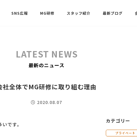
SNS広報
MG研修
スタッフ紹介
最新ブログ
SNSサポート（ビーラブクラブ）
武田 共世
LATEST NEWS
SNSサポート（ビーラブクラブ）
最新のニュース
中村 美月
会社全体でMG研修に取り組む理由
2020.08.07
カテゴリー
多いです。
プライベート