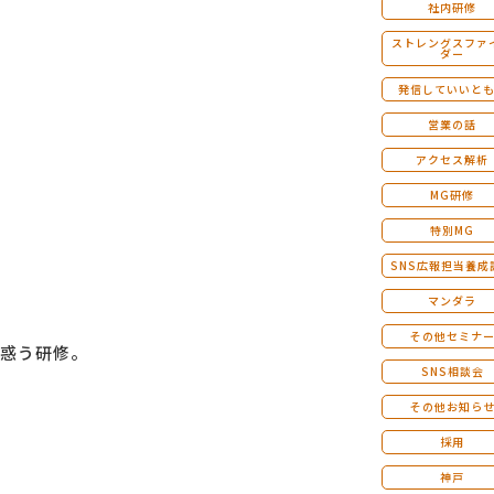
社内研修
ストレングスファ
ダー
発信していいと
営業の話
アクセス解析
MG研修
特別MG
SNS広報担当養成
マンダラ
その他セミナ
惑う研修。
SNS相談会
その他お知ら
採用
神戸