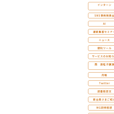
インターン
マンダラ人生計画セミナー
SNS事例発表
AI
最新集客セミナ
ニュース
便利ツール
サービスのお知
西 良旺子講
月報
Twitter
読書感想文
新会員さまご紹
MG研修感想