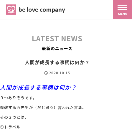
belove.co.jp
MENU
ホーム
LATEST NEWS
サービス
最新のニュース
人間が成長する事柄は何か？
SNS広報
2020.10.15
人間が成長する事柄は何か？
MG研修
３つありそうです。
スタッフ紹介
尊敬する西先生が（だと思う）言われた言葉。
その３つとは、
最新ブログ
①トラベル