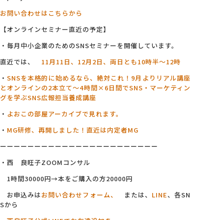
お問い合わせはこちらから
【オンラインセミナー直近の予定】
・毎月中小企業のためのSNSセミナーを開催しています。
直近では、
11月11日、12月2日、両日とも10時半～12時
・
SNSを本格的に始めるなら、絶対これ！9月よりリアル講座
とオンラインの2本立て～4
時間×6日間でSNS・マーケティン
グを学ぶSNS広報担当養成講座
・
よおこの部屋アーカイブで見れます。
・
MG研修、再開しました！直近は内定者MG
ーーーーーーーーーーーーーーーーーーーーーーー
・西 良旺子ZOOMコンサル
1時間30000円→本をご購入の方20000円
お申込みは
お問い合わせフォーム、
または、
LINE
、各SN
Sから