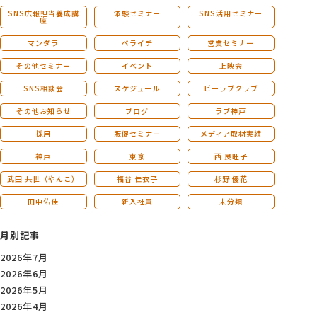
SNS広報担当養成講
体験セミナー
SNS活用セミナー
座
マンダラ
ペライチ
営業セミナー
その他セミナー
イベント
上映会
SNS相談会
スケジュール
ビーラブクラブ
その他お知らせ
ブログ
ラブ神戸
採用
販促セミナー
メディア取材実績
神戸
東京
西 良旺子
武田 共世（やんこ）
福谷 佳衣子
杉野 優花
田中佑佳
新入社員
未分類
月別記事
2026年7月
2026年6月
2026年5月
2026年4月