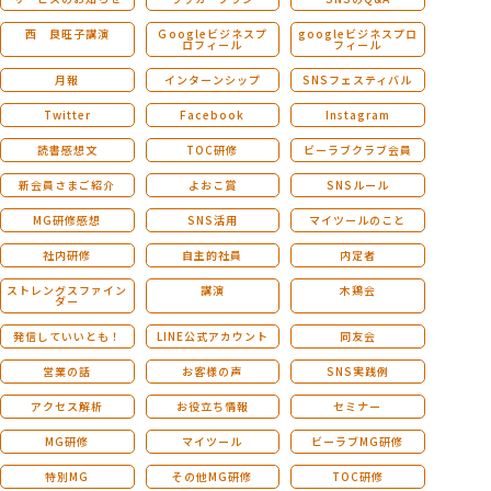
西 良旺子講演
Ｇoogleビジネスプ
googleビジネスプロ
ロフィール
フィール
月報
インターンシップ
SNSフェスティバル
Twitter
Facebook
Instagram
読書感想文
TOC研修
ビーラブクラブ会員
新会員さまご紹介
よおこ賞
SNSルール
MG研修感想
SNS活用
マイツールのこと
社内研修
自主的社員
内定者
ストレングスファイン
講演
木鶏会
ダー
発信していいとも！
LINE公式アカウント
同友会
営業の話
お客様の声
SNS実践例
アクセス解析
お役立ち情報
セミナー
MG研修
マイツール
ビーラブMG研修
特別MG
その他MG研修
TOC研修