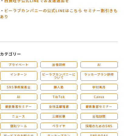
・
西良旺子公式LINEでお友達追加を
・
ビーラブカンパニーの公式LINEはこちら セミナー割引きも
あり
カテゴリー
プライベート
出張研修
AI
インターン
ビーラブカンパニーに
ラッカープラン研修
ついて
SNS事例発表会
勝人塾
中村美月
AI
TikTok
Canva
最新集客セミナー
女性活躍推進
最新集客セミナー
ニュース
三國彩華
会社訪問
便利ツール
ペライチ
採用のためのSNS
サービスのお知らせ
ラッカープラン
SNSのQ&A