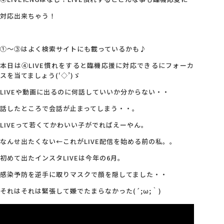
対応出来ちゃう！
①～③はよく検索サイトにも載っているかも♪
本日は④LIVE慣れをすると臨機応援に対応できるにフォーカ
スを当てましょう(‘◇’)ゞ
LIVEや動画に出るのに何話していいか分からない・・
話したところで会話が止まってしまう・・。
LIVEって若くてかわいい子がでればえーやん。
なんせ出たくない←これがLIVE配信を始める前の私。。
初めて出たインスタLIVEは今年の6月。
感染予防を逆手に取りマスクで顔を隠してました・・
それはそれは緊張して嫌でたまらなかった(´;ω;｀)