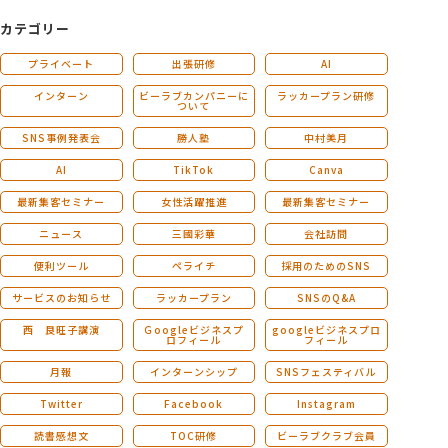
カテゴリー
プライベート
出張研修
AI
インターン
ビーラブカンパニーに
ラッカープラン研修
ついて
SNS事例発表会
勝人塾
中村美月
AI
TikTok
Canva
最新集客セミナー
女性活躍推進
最新集客セミナー
ニュース
三國彩華
会社訪問
便利ツール
ペライチ
採用のためのSNS
サービスのお知らせ
ラッカープラン
SNSのQ&A
西 良旺子講演
Ｇoogleビジネスプ
googleビジネスプロ
ロフィール
フィール
月報
インターンシップ
SNSフェスティバル
Twitter
Facebook
Instagram
読書感想文
TOC研修
ビーラブクラブ会員