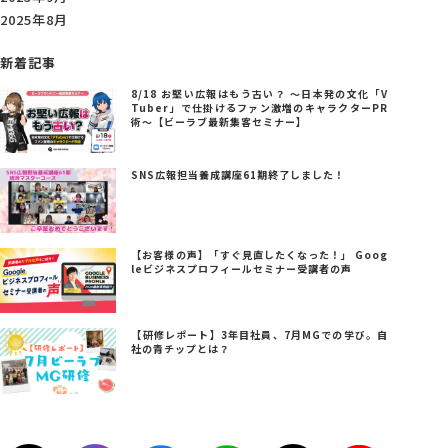
2025年8月
新着記事
8/18 お堅い広報はもう古い？ ～日本発の文化「V
Tuber」で仕掛けるファン激増のキャラクターPR
術～【ビーラブ最新集客セミナー】
SNS広報担当養成講座61期終了しました！
【お客様の声】「すぐ見直したくなった！」 Goog
leビジネスプロフィールセミナー受講者の声
【研修レポート】3年目社員、7月MGでの学び。自
社の青チップとは？