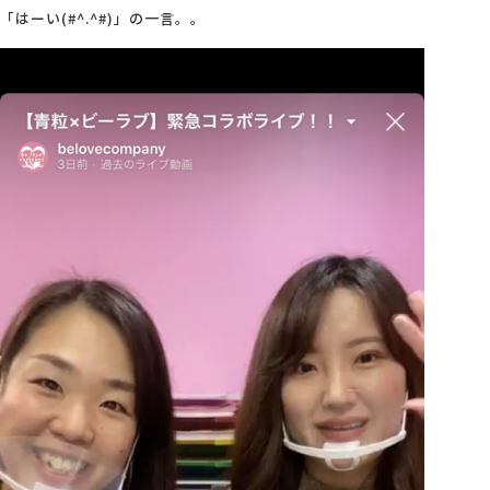
「はーい(#^.^#)」の一言。。