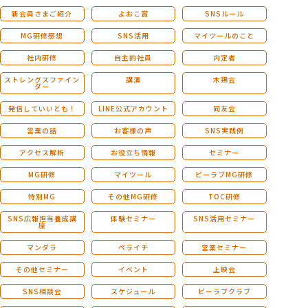
新会員さまご紹介
よおこ賞
SNSルール
MG研修感想
SNS活用
マイツールのこと
社内研修
自主的社員
内定者
ストレングスファイン
講演
木鶏会
ダー
発信していいとも！
LINE公式アカウント
同友会
営業の話
お客様の声
SNS実践例
アクセス解析
お役立ち情報
セミナー
MG研修
マイツール
ビーラブMG研修
特別MG
その他MG研修
TOC研修
SNS広報担当養成講
体験セミナー
SNS活用セミナー
座
マンダラ
ペライチ
営業セミナー
その他セミナー
イベント
上映会
SNS相談会
スケジュール
ビーラブクラブ