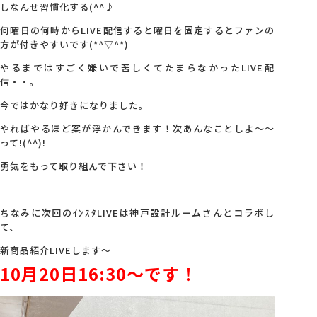
しなんせ習慣化する(^^♪
何曜日の何時からLIVE配信すると曜日を固定するとファンの
方が付きやすいです(*^▽^*)
やるまではすごく嫌いで苦しくてたまらなかったLIVE配
信・・。
今ではかなり好きになりました。
やればやるほど案が浮かんできます！次あんなことしよ～～
って!(^^)!
勇気をもって取り組んで下さい！
ちなみに次回のｲﾝｽﾀLIVEは神戸設計ルームさんとコラボし
て、
新商品紹介LIVEします～
10月20日16:30～です！