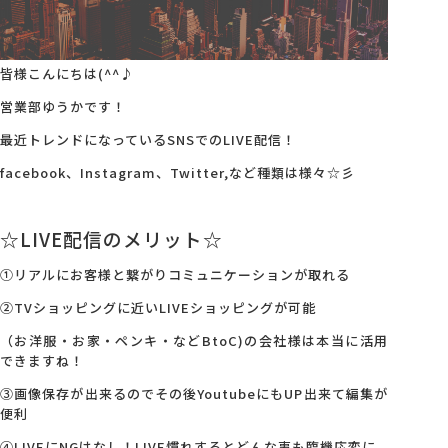
会社概要
皆様こんにちは(^^♪
アクセス
営業部ゆうかです！
最近トレンドになっているSNSでのLIVE配信！
採用情報
facebook、Instagram、Twitter,など種類は様々☆彡
☆LIVE配信のメリット☆
お問い合わせ
①リアルにお客様と繋がりコミュニケーションが取れる
②TVショッピングに近いLIVEショッピングが可能
（お洋服・お家・ペンキ・などBtoC)の会社様は本当に活用
できますね！
③画像保存が出来るのでその後YoutubeにもUP出来て編集が
便利
④LIVEにNGはなし！LIVE慣れするとどんな事も臨機応変に