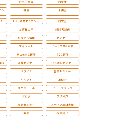
自主的社員
内定者
イン
講演
木鶏会
も！
LINE公式アカウント
同友会
お客様の声
SNS実践例
お役立ち情報
セミナー
マイツール
ビーラブMG研修
その他MG研修
TOC研修
講座
体験セミナー
SNS活用セミナー
ペライチ
営業セミナー
ー
イベント
上映会
スケジュール
ビーラブクラブ
せ
ブログ
ラブ神戸
販促セミナー
メディア取材実績
東京
西 良旺子