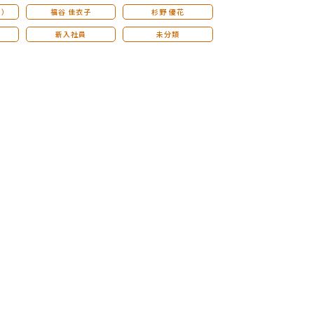
こ）
福谷 佳衣子
杉野 優花
新入社員
未分類