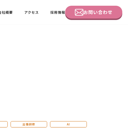
お問い合わせ
会社概要
アクセス
採用情報
企業研修
田中 佑佳
ビーラブクラブ会員様向けページ
出張研修
AI