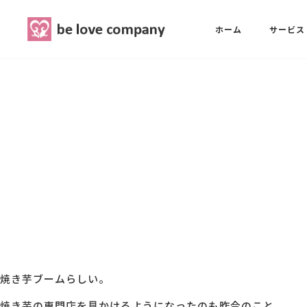
belove.co.jp
ホーム
サービス
ホーム
SNS広報担当養成講座
西 良旺子
サービス
SNS広報担当養成講座
SNS広報
三國 彩華
MG研修
ブランディングPRパッケージ
スタッフ紹介
焼き芋ブームらしい。
最新ブログ
焼き芋の専門店を見かけるようになったのも昨今のこと。