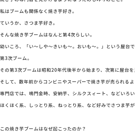
私はブームも関係なく焼き芋好き。
MG研修
会社概要
ていうか、さつま芋好き。
そんな焼き芋ブームはなんと第4次らしい。
アクセス
幼いころ、「い～しや～きいも～。おいも～。」という屋台で
採用情報
第3次ブーム。
その第3次ブームは昭和20年代後半から始まり、次第に屋台
お問い合わせ
そして、数年前からコンビニやスーパーで焼き芋が売られるよ
専門店では、鳴門金時、安納芋、シルクスィート、などいろい
ほくほく系、しっとり系、ねっとり系、など好みでさつま芋が
この焼き芋ブームはなぜ起こったのか？