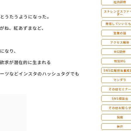
社内研修
ストレングスファ
ダー
とうたうようになった。
発信していいと
がね、紅あずまなど、
営業の話
アクセス解析
になり、
MG研修
特別MG
欲求が潜在的に生まれる
SNS広報担当養成
ーツなどインスタのハッシュタグでも
マンダラ
その他セミナ
SNS相談会
その他お知ら
採用
神戸