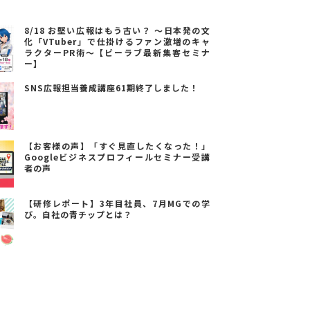
8/18 お堅い広報はもう古い？ ～日本発の文
化「VTuber」で仕掛けるファン激増のキャ
ラクターPR術～【ビーラブ最新集客セミナ
ー】
SNS広報担当養成講座61期終了しました！
【お客様の声】「すぐ見直したくなった！」
Googleビジネスプロフィールセミナー受講
者の声
【研修レポート】3年目社員、7月MGでの学
び。自社の青チップとは？