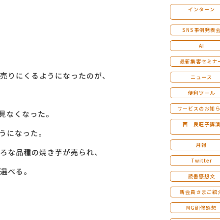
インターン
マンダラ人生計画セミナー
SNS事例発表
AI
最新集客セミナ
売りにくるようになったのが、
ニュース
便利ツール
サービスのお知
を見なくなった。
西 良旺子講
うになった。
月報
ろな品種の焼き芋が売られ、
Twitter
選べる。
読書感想文
新会員さまご紹
MG研修感想