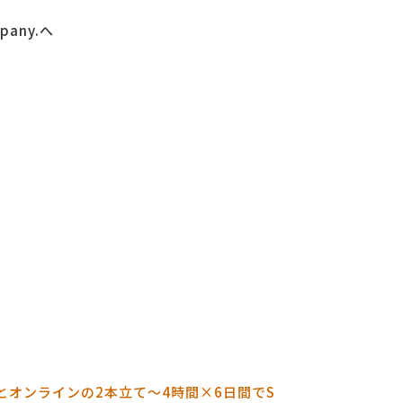
any.へ
とオンラインの2本立て～4
時間×6日間でS