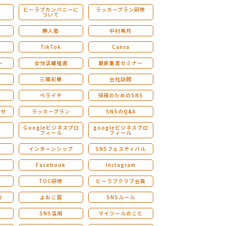
ビーラブカンパニーに
ラッカープラン研修
ついて
ストレングスファインダー研修
会
勝人塾
中村美月
TikTok
Canva
ー
女性活躍推進
最新集客セミナー
三國彩華
会社訪問
ペライチ
採用のためのSNS
らせ
ラッカープラン
SNSのQ&A
演
Ｇoogleビジネスプロ
googleビジネスプロ
フィール
フィール
インターンシップ
SNSフェスティバル
Facebook
Instagram
TOC研修
ビーラブクラブ会員
介
よおこ賞
SNSルール
SNS活用
マイツールのこと