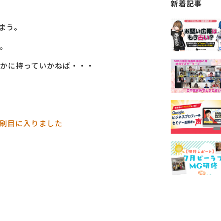
新着記事
まう。
。
かに持っていかねば・・・
３刷目に入りました