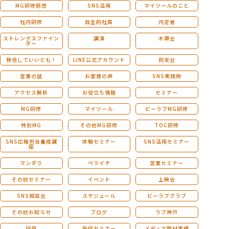
MG研修感想
SNS活用
マイツールのこと
社内研修
自主的社員
内定者
ストレングスファイン
講演
木鶏会
ダー
発信していいとも！
LINE公式アカウント
同友会
営業の話
お客様の声
SNS実践例
アクセス解析
お役立ち情報
セミナー
MG研修
マイツール
ビーラブMG研修
特別MG
その他MG研修
TOC研修
SNS広報担当養成講
体験セミナー
SNS活用セミナー
座
マンダラ
ペライチ
営業セミナー
その他セミナー
イベント
上映会
SNS相談会
スケジュール
ビーラブクラブ
その他お知らせ
ブログ
ラブ神戸
採用
販促セミナー
メディア取材実績