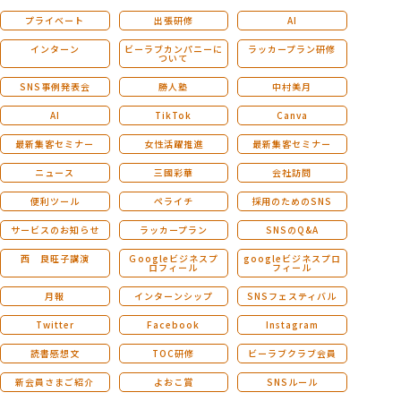
プライベート
出張研修
AI
インターン
ビーラブカンパニーに
ラッカープラン研修
ついて
SNS事例発表会
勝人塾
中村美月
AI
TikTok
Canva
最新集客セミナー
女性活躍推進
最新集客セミナー
ニュース
三國彩華
会社訪問
便利ツール
ペライチ
採用のためのSNS
サービスのお知らせ
ラッカープラン
SNSのQ&A
西 良旺子講演
Ｇoogleビジネスプ
googleビジネスプロ
ロフィール
フィール
月報
インターンシップ
SNSフェスティバル
Twitter
Facebook
Instagram
読書感想文
TOC研修
ビーラブクラブ会員
新会員さまご紹介
よおこ賞
SNSルール