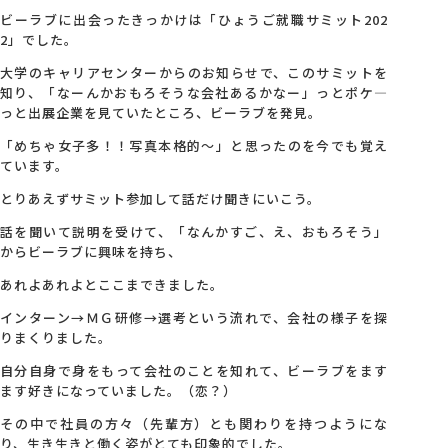
ビーラブに出会ったきっかけは「ひょうご就職サミット202
2」でした。
会社概要
大学のキャリアセンターからのお知らせで、このサミットを
知り、「なーんかおもろそうな会社あるかなー」っとポケ―
アクセス
っと出展企業を見ていたところ、ビーラブを発見。
「めちゃ女子多！！写真本格的～」と思ったのを今でも覚え
ています。
採用情報
とりあえずサミット参加して話だけ聞きにいこう。
話を聞いて説明を受けて、「なんかすご、え、おもろそう」
お問い合わせ
からビーラブに興味を持ち、
あれよあれよとここまできました。
インターン→ＭＧ研修→選考という流れで、会社の様子を探
りまくりました。
自分自身で身をもって会社のことを知れて、ビーラブをます
ます好きになっていました。（恋？）
その中で社員の方々（先輩方）とも関わりを持つようにな
り、生き生きと働く姿がとても印象的でした。