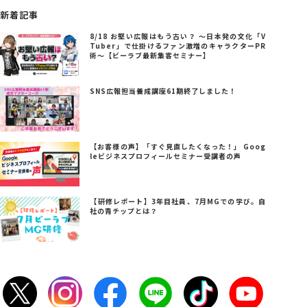
新着記事
8/18 お堅い広報はもう古い？ ～日本発の文化「V
Tuber」で仕掛けるファン激増のキャラクターPR
術～【ビーラブ最新集客セミナー】
SNS広報担当養成講座61期終了しました！
【お客様の声】「すぐ見直したくなった！」 Goog
leビジネスプロフィールセミナー受講者の声
【研修レポート】3年目社員、7月MGでの学び。自
社の青チップとは？