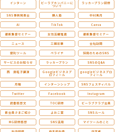
インターン
ビーラブカンパニーに
ラッカープラン研修
ついて
SNS事例発表会
勝人塾
中村美月
AI
TikTok
Canva
最新集客セミナー
女性活躍推進
最新集客セミナー
ニュース
三國彩華
会社訪問
便利ツール
ペライチ
採用のためのSNS
サービスのお知らせ
ラッカープラン
SNSのQ&A
西 良旺子講演
Ｇoogleビジネスプ
googleビジネスプロ
ロフィール
フィール
月報
インターンシップ
SNSフェスティバル
Twitter
Facebook
Instagram
読書感想文
TOC研修
ビーラブクラブ会員
新会員さまご紹介
よおこ賞
SNSルール
MG研修感想
SNS活用
マイツールのこと
社内研修
自主的社員
内定者