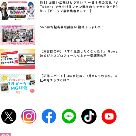
8/18 お堅い広報はもう古い？ ～日本発の文化「V
Tuber」で仕掛けるファン激増のキャラクターPR
術～【ビーラブ最新集客セミナー】
SNS広報担当養成講座61期終了しました！
【お客様の声】「すぐ見直したくなった！」 Goog
leビジネスプロフィールセミナー受講者の声
【研修レポート】3年目社員、7月MGでの学び。自
社の青チップとは？