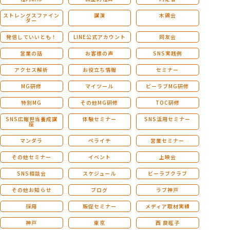
ストレングスファイン
講演
木鶏会
ダー
発信していいとも！
LINE公式アカウント
同友会
営業の話
お客様の声
SNS実践例
アクセス解析
お役立ち情報
セミナー
MG研修
マイツール
ビーラブMG研修
特別MG
その他MG研修
TOC研修
SNS広報担当養成講
体験セミナー
SNS活用セミナー
座
マンダラ
ペライチ
営業セミナー
その他セミナー
イベント
上映会
SNS相談会
スケジュール
ビーラブクラブ
その他お知らせ
ブログ
ラブ神戸
採用
販促セミナー
メディア取材実績
神戸
東京
西 良旺子