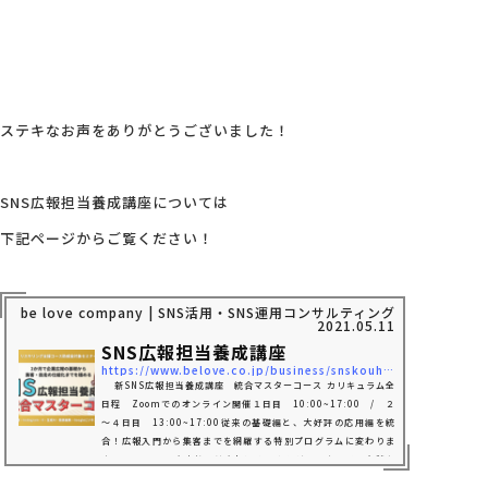
ステキなお声をありがとうございました！
SNS広報担当養成講座については
下記ページからご覧ください！
be love company | SNS活用・SNS運用コンサルティング・中小企
2021.05.11
SNS広報担当養成講座
https://www.belove.co.jp/business/snskouhou
新SNS広報担当養成講座 統合マスターコース カリキュラム全
日程 Zoomでのオンライン開催１日目 10:00~17:00 / ２
～４日目 13:00~17:00従来の基礎編と、大好評の応用編を統
合！広報入門から集客までを網羅する特別プログラムに変わりま
す。 ・お支払いはお振込み・クレジットカード・各種キ
ャッシュレス決済よりお選びいただけます。 ・分割のお支払い