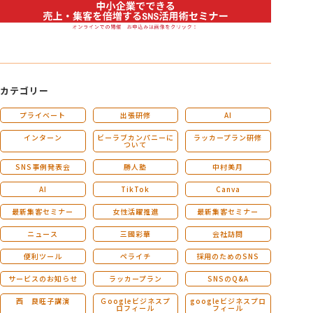
カテゴリー
プライベート
出張研修
AI
インターン
ビーラブカンパニーに
ラッカープラン研修
ついて
SNS事例発表会
勝人塾
中村美月
AI
TikTok
Canva
最新集客セミナー
女性活躍推進
最新集客セミナー
ニュース
三國彩華
会社訪問
便利ツール
ペライチ
採用のためのSNS
サービスのお知らせ
ラッカープラン
SNSのQ&A
西 良旺子講演
Ｇoogleビジネスプ
googleビジネスプロ
ロフィール
フィール