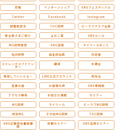
月報
インターンシップ
SNSフェスティバル
Twitter
Facebook
Instagram
読書感想文
TOC研修
ビーラブクラブ会員
新会員さまご紹介
よおこ賞
SNSルール
MG研修感想
SNS活用
マイツールのこと
社内研修
自主的社員
内定者
ストレングスファイン
講演
木鶏会
ダー
発信していいとも！
LINE公式アカウント
同友会
営業の話
お客様の声
SNS実践例
アクセス解析
お役立ち情報
セミナー
MG研修
マイツール
ビーラブMG研修
特別MG
その他MG研修
TOC研修
SNS広報担当養成講
体験セミナー
SNS活用セミナー
座