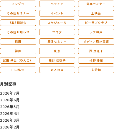
マンダラ
ペライチ
営業セミナー
その他セミナー
イベント
上映会
SNS相談会
スケジュール
ビーラブクラブ
その他お知らせ
ブログ
ラブ神戸
採用
販促セミナー
メディア取材実績
神戸
東京
西 良旺子
武田 共世（やんこ）
福谷 佳衣子
杉野 優花
田中佑佳
新入社員
未分類
月別記事
2026年7月
2026年6月
2026年5月
2026年4月
2026年3月
2026年2月