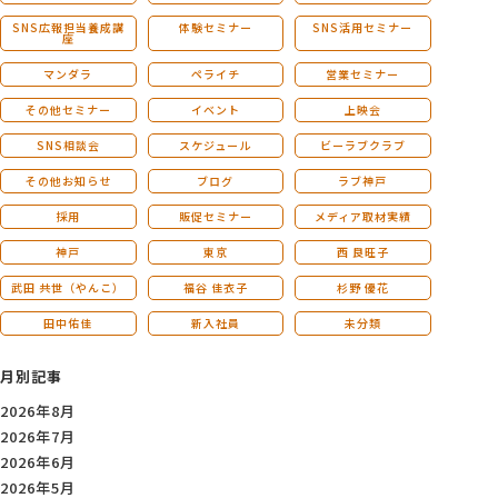
SNS広報担当養成講
体験セミナー
SNS活用セミナー
座
マンダラ
ペライチ
営業セミナー
その他セミナー
イベント
上映会
SNS相談会
スケジュール
ビーラブクラブ
その他お知らせ
ブログ
ラブ神戸
採用
販促セミナー
メディア取材実績
神戸
東京
西 良旺子
武田 共世（やんこ）
福谷 佳衣子
杉野 優花
田中佑佳
新入社員
未分類
月別記事
2026年8月
2026年7月
2026年6月
2026年5月