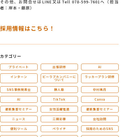
その他、お問合せはLINE又はTell 078-599-7601へ（担当
者：岸本・藤原）
採用情報はこちら！
カテゴリー
プライベート
出張研修
AI
インターン
ビーラブカンパニーに
ラッカープラン研修
ついて
SNS事例発表会
勝人塾
中村美月
AI
TikTok
Canva
最新集客セミナー
女性活躍推進
最新集客セミナー
ニュース
三國彩華
会社訪問
便利ツール
ペライチ
採用のためのSNS