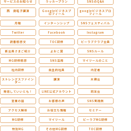
サービスのお知らせ
ラッカープラン
SNSのQ&A
西 良旺子講演
Ｇoogleビジネスプ
googleビジネスプロ
ロフィール
フィール
月報
インターンシップ
SNSフェスティバル
Twitter
Facebook
Instagram
読書感想文
TOC研修
ビーラブクラブ会員
新会員さまご紹介
よおこ賞
SNSルール
MG研修感想
SNS活用
マイツールのこと
社内研修
自主的社員
内定者
ストレングスファイン
講演
木鶏会
ダー
発信していいとも！
LINE公式アカウント
同友会
営業の話
お客様の声
SNS実践例
アクセス解析
お役立ち情報
セミナー
MG研修
マイツール
ビーラブMG研修
特別MG
その他MG研修
TOC研修