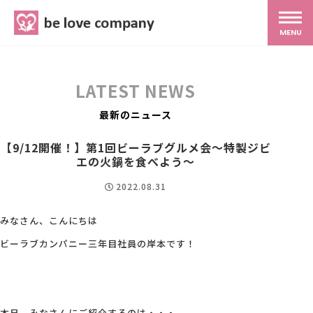
belove.co.jp
MENU
ホーム
LATEST NEWS
サービス
最新のニュース
【9/12開催！】第1回ビーラブグルメ会～特製ジビ
SNS広報
エの火鍋を食べよう～
2022.08.31
MG研修
みなさん、こんにちは
ビーラブカンパニー三年目社員の岸本です！
スタッフ紹介
最新ブログ
本日、みなさんにご紹介するのは・・・