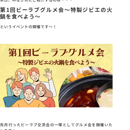
第1回ビーラブグルメ会～特製ジビエの火
会社概要
鍋を食べよう～
というイベントの開催です～！
アクセス
採用情報
お問い合わせ
先月行ったビーラブ交流会の一環としてグルメ会を開催いた