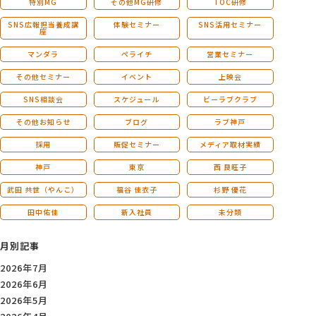
特別MG
その他MG研修
TOC研修
SNS広報担当養成講
体験セミナー
SNS活用セミナー
座
マンダラ
ペライチ
営業セミナー
その他セミナー
イベント
上映会
SNS相談会
スケジュール
ビーラブクラブ
その他お知らせ
ブログ
ラブ神戸
採用
販促セミナー
メディア取材実績
神戸
東京
西 良旺子
武田 共世（やんこ）
福谷 佳衣子
杉野 優花
田中佑佳
新入社員
未分類
月別記事
2026年7月
2026年6月
2026年5月