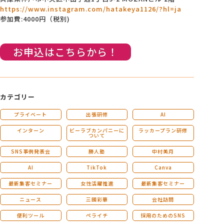
https://www.instagram.com/hatakeya1126/?hl=ja
参加費:4000円（税別)
お申込はこちらから！
カテゴリー
プライベート
出張研修
AI
インターン
ビーラブカンパニーに
ラッカープラン研修
ついて
SNS事例発表会
勝人塾
中村美月
AI
TikTok
Canva
最新集客セミナー
女性活躍推進
最新集客セミナー
ニュース
三國彩華
会社訪問
便利ツール
ペライチ
採用のためのSNS