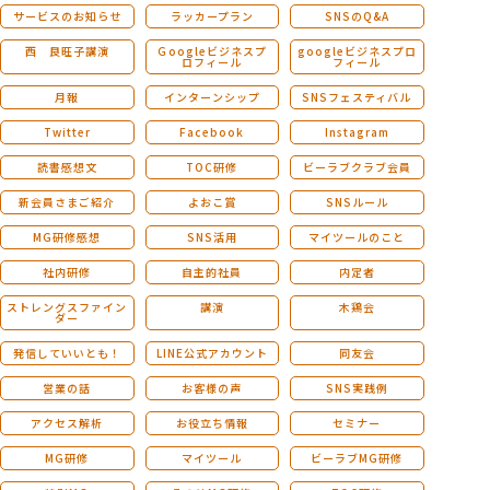
サービスのお知らせ
ラッカープラン
SNSのQ&A
西 良旺子講演
Ｇoogleビジネスプ
googleビジネスプロ
ロフィール
フィール
月報
インターンシップ
SNSフェスティバル
Twitter
Facebook
Instagram
読書感想文
TOC研修
ビーラブクラブ会員
新会員さまご紹介
よおこ賞
SNSルール
MG研修感想
SNS活用
マイツールのこと
社内研修
自主的社員
内定者
ストレングスファイン
講演
木鶏会
ダー
発信していいとも！
LINE公式アカウント
同友会
営業の話
お客様の声
SNS実践例
アクセス解析
お役立ち情報
セミナー
MG研修
マイツール
ビーラブMG研修