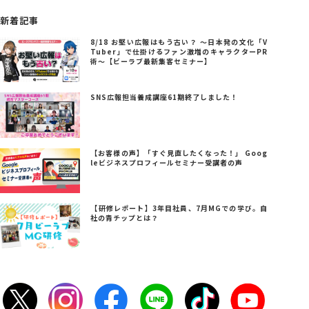
新着記事
8/18 お堅い広報はもう古い？ ～日本発の文化「V
Tuber」で仕掛けるファン激増のキャラクターPR
術～【ビーラブ最新集客セミナー】
SNS広報担当養成講座61期終了しました！
【お客様の声】「すぐ見直したくなった！」 Goog
leビジネスプロフィールセミナー受講者の声
【研修レポート】3年目社員、7月MGでの学び。自
社の青チップとは？