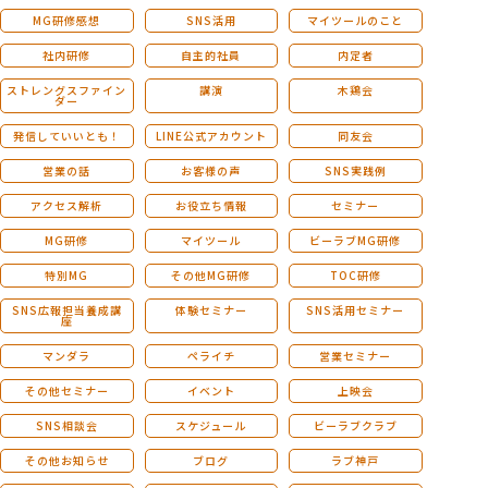
MG研修感想
SNS活用
マイツールのこと
社内研修
自主的社員
内定者
ストレングスファイン
講演
木鶏会
ダー
発信していいとも！
LINE公式アカウント
同友会
営業の話
お客様の声
SNS実践例
アクセス解析
お役立ち情報
セミナー
MG研修
マイツール
ビーラブMG研修
特別MG
その他MG研修
TOC研修
SNS広報担当養成講
体験セミナー
SNS活用セミナー
座
マンダラ
ペライチ
営業セミナー
その他セミナー
イベント
上映会
SNS相談会
スケジュール
ビーラブクラブ
その他お知らせ
ブログ
ラブ神戸