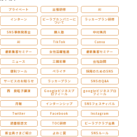
プライベート
出張研修
AI
インターン
ビーラブカンパニーに
ラッカープラン研修
ついて
SNS事例発表会
勝人塾
中村美月
AI
TikTok
Canva
最新集客セミナー
女性活躍推進
最新集客セミナー
ニュース
三國彩華
会社訪問
便利ツール
ペライチ
採用のためのSNS
サービスのお知らせ
ラッカープラン
SNSのQ&A
西 良旺子講演
Ｇoogleビジネスプ
googleビジネスプロ
ロフィール
フィール
月報
インターンシップ
SNSフェスティバル
Twitter
Facebook
Instagram
読書感想文
TOC研修
ビーラブクラブ会員
新会員さまご紹介
よおこ賞
SNSルール