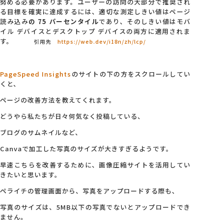
努める必要があります。ユーザーの訪問の大部分で推奨され
る目標を確実に達成するには、適切な測定しきい値はページ
読み込み
の 75 パーセンタイル
であり、そのしきい値はモバ
イル デバイスとデスクトップ デバイスの両方に適用されま
す。
引用先
https://web.dev/i18n/zh/lcp/
PageSpeed Insights
のサイトの下の方をスクロールしてい
くと、
ページの改善方法を教えてくれます。
どうやら私たちが日々何気なく投稿している、
ブログのサムネイルなど、
Canvaで加工した写真のサイズが大きすぎるようです。
早速こちらを改善するために、画像圧縮サイトを活用してい
きたいと思います。
ペライチの管理画面から、写真をアップロードする際も、
写真のサイズは、5MB以下の写真でないとアップロードでき
ません。