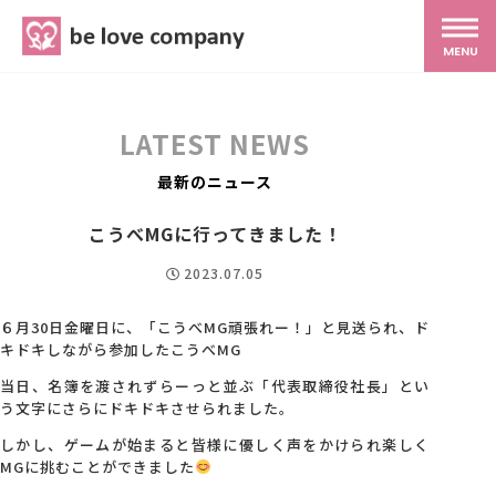
belove.co.jp
MENU
ホーム
LATEST NEWS
サービス
最新のニュース
こうべMGに行ってきました！
SNS広報
2023.07.05
MG研修
６月30日金曜日に、「こうべMG頑張れー！」と見送られ、ド
キドキしながら参加したこうべMG
当日、名簿を渡されずらーっと並ぶ「代表取締役社長」とい
スタッフ紹介
う文字にさらにドキドキさせられました。
しかし、ゲームが始まると皆様に優しく声をかけられ楽しく
MGに挑むことができました
最新ブログ