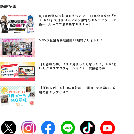
新着記事
8/18 お堅い広報はもう古い？ ～日本発の文化「V
Tuber」で仕掛けるファン激増のキャラクターPR
術～【ビーラブ最新集客セミナー】
SNS広報担当養成講座61期終了しました！
【お客様の声】「すぐ見直したくなった！」 Goog
leビジネスプロフィールセミナー受講者の声
【研修レポート】3年目社員、7月MGでの学び。自
社の青チップとは？