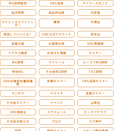
MG研修感想
SNS活用
マイツールのこと
社内研修
自主的社員
内定者
ストレングスファイン
講演
木鶏会
ダー
発信していいとも！
LINE公式アカウント
同友会
営業の話
お客様の声
SNS実践例
アクセス解析
お役立ち情報
セミナー
MG研修
マイツール
ビーラブMG研修
特別MG
その他MG研修
TOC研修
SNS広報担当養成講
体験セミナー
SNS活用セミナー
座
マンダラ
ペライチ
営業セミナー
その他セミナー
イベント
上映会
SNS相談会
スケジュール
ビーラブクラブ
その他お知らせ
ブログ
ラブ神戸
採用
販促セミナー
メディア取材実績