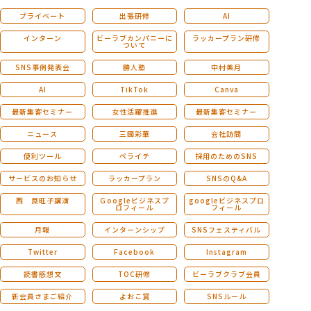
プライベート
出張研修
AI
インターン
ビーラブカンパニーに
ラッカープラン研修
ついて
SNS事例発表会
勝人塾
中村美月
AI
TikTok
Canva
最新集客セミナー
女性活躍推進
最新集客セミナー
ニュース
三國彩華
会社訪問
便利ツール
ペライチ
採用のためのSNS
サービスのお知らせ
ラッカープラン
SNSのQ&A
西 良旺子講演
Ｇoogleビジネスプ
googleビジネスプロ
ロフィール
フィール
月報
インターンシップ
SNSフェスティバル
Twitter
Facebook
Instagram
読書感想文
TOC研修
ビーラブクラブ会員
新会員さまご紹介
よおこ賞
SNSルール