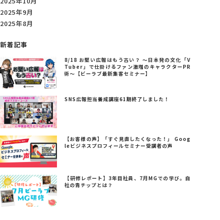
2025年10月
2025年9月
2025年8月
新着記事
8/18 お堅い広報はもう古い？ ～日本発の文化「V
Tuber」で仕掛けるファン激増のキャラクターPR
術～【ビーラブ最新集客セミナー】
SNS広報担当養成講座61期終了しました！
【お客様の声】「すぐ見直したくなった！」 Goog
leビジネスプロフィールセミナー受講者の声
【研修レポート】3年目社員、7月MGでの学び。自
社の青チップとは？