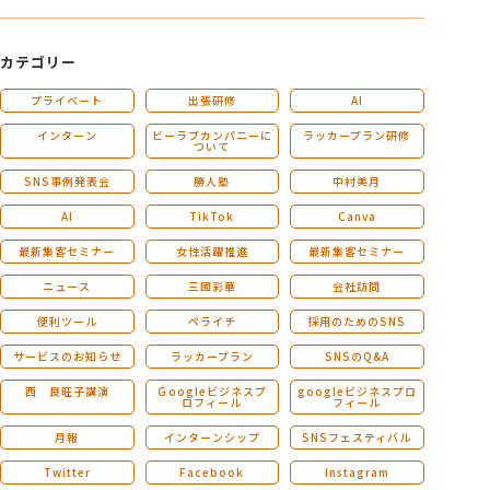
カテゴリー
プライベート
出張研修
AI
インターン
ビーラブカンパニーに
ラッカープラン研修
ついて
SNS事例発表会
勝人塾
中村美月
AI
TikTok
Canva
最新集客セミナー
女性活躍推進
最新集客セミナー
ニュース
三國彩華
会社訪問
便利ツール
ペライチ
採用のためのSNS
サービスのお知らせ
ラッカープラン
SNSのQ&A
西 良旺子講演
Ｇoogleビジネスプ
googleビジネスプロ
ロフィール
フィール
月報
インターンシップ
SNSフェスティバル
Twitter
Facebook
Instagram