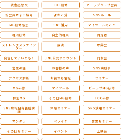
読書感想文
TOC研修
ビーラブクラブ会員
新会員さまご紹介
よおこ賞
SNSルール
MG研修感想
SNS活用
マイツールのこと
社内研修
自主的社員
内定者
ストレングスファイン
講演
木鶏会
ダー
発信していいとも！
LINE公式アカウント
同友会
営業の話
お客様の声
SNS実践例
アクセス解析
お役立ち情報
セミナー
MG研修
マイツール
ビーラブMG研修
特別MG
その他MG研修
TOC研修
SNS広報担当養成講
体験セミナー
SNS活用セミナー
座
マンダラ
ペライチ
営業セミナー
その他セミナー
イベント
上映会