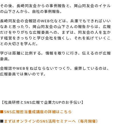
その後、長崎同友会からの事例報告と、岡山同友会のイケル
の山下さんから、自社の事例報告。
長崎同友会の会報誌のWEB化などは、兵庫でもできればいい
なあと思ったり、岡山同友会の山下さんの報告からは、広報
だけをやりがちな広報委員への、まずは、同友会の人を生か
す経営をきっちりと学び会社を強くし、それを拡げていくこ
との大切さを学んだ。
学びは距離に比例する。情報を取りに行き、伝えるのが広報
委員。
会報誌やWEBをねばならないでつくり、疲弊しているのは、
広報委員では無いのです。
【社員研修とSNS広報で企業力UPのお手伝い】
■SNS広報担当養成講座の詳細はこちら
■
まずはオンラインのSNS活用セミナーへ（毎月開催）