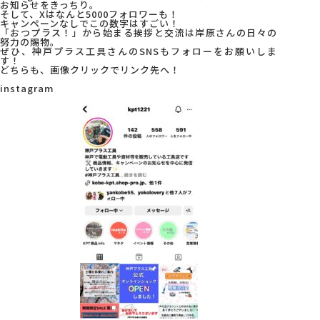
お知らせをきっちり。
そして、Xはなんと5000フォロワーも！
キャンペーンなしでこの数字はすごい！
会社概要
「おつプラス！」から始まる挨拶と交流は岸原さんの日々の
努力の賜物。
ぜひ、神戸プラス工具さんのSNSもフォローをお願いしま
す！
どちらも、画像クリックでリンク先へ！
アクセス
instagram
採用情報
お問い合わせ