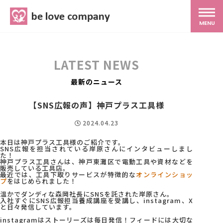
belove.co.jp
MENU
ホーム
LATEST NEWS
サービス
最新のニュース
【SNS広報の声】神戸プラス工具様
SNS広報
2024.04.23
本日は神戸プラス工具様のご紹介です。
MG研修
SNS広報を担当されている岸原さんにインタビューしまし
た！
神戸プラス工具さんは、神戸東灘区で電動工具や資材などを
販売している工具店。
最近では、工具下取りサービスが特徴的な
オンラインショッ
スタッフ紹介
プ
をはじめられました！
温かでダンディな森岡社長にSNSを託された岸原さん。
入社すぐにSNS広報担当養成講座を受講し、instagram、X
と日々発信しています。
最新ブログ
instagramはストーリーズは毎日発信！フィードには大切な