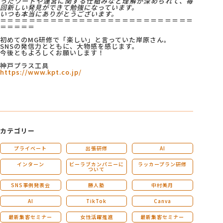
ったワードや運営に関する仕組みなど理解が深められて、毎
回新しい発見ができて勉強になっています。
いつも本当にありがとうございます。
＝＝＝＝＝＝＝＝＝＝＝＝＝＝＝＝＝＝＝＝＝＝＝＝＝＝＝
＝＝＝＝＝
初めてのMG研修で「楽しい」と言っていた岸原さん。
SNSの発信力とともに、大物感を感じます。
今後ともよろしくお願いします！
神戸プラス工具
https://www.kpt.co.jp/
カテゴリー
プライベート
出張研修
AI
インターン
ビーラブカンパニーに
ラッカープラン研修
ついて
SNS事例発表会
勝人塾
中村美月
AI
TikTok
Canva
最新集客セミナー
女性活躍推進
最新集客セミナー