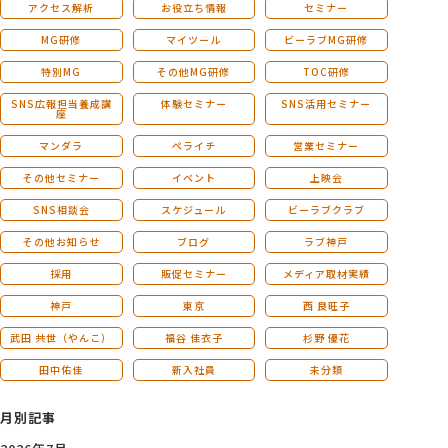
アクセス解析
お役立ち情報
セミナー
MG研修
マイツール
ビーラブMG研修
特別MG
その他MG研修
TOC研修
SNS広報担当養成講
体験セミナー
SNS活用セミナー
座
マンダラ
ペライチ
営業セミナー
その他セミナー
イベント
上映会
SNS相談会
スケジュール
ビーラブクラブ
その他お知らせ
ブログ
ラブ神戸
採用
販促セミナー
メディア取材実績
神戸
東京
西 良旺子
武田 共世（やんこ）
福谷 佳衣子
杉野 優花
田中佑佳
新入社員
未分類
月別記事