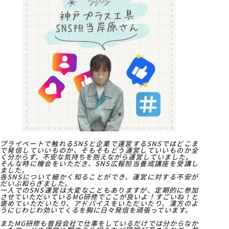
プライベートで触れるSNSと企業で運営するSNSではどこま
で発信していいものか、そもそもどう運営していいものか全
く分からず、不安な気持ちを抱えながら運営していました。
そんな時に機会をいただき、SNS広報担当養成講座を受講し
ました。
各SNSについて細かく知ることができ、運営に対する不安が
だいぶ和らぎました。
一人でのSNS運営は大変なこともありますが、定期的に参加
させていただいているMG研修でここが良いよ！すごいね！と
褒めていただいたり、アドバイスをいただいたり、漢方のよ
うにじわじわ効いてくるを胸に日々発信を頑張っています。
またMG研修も普段会社で仕事をしているだけでは分からなか