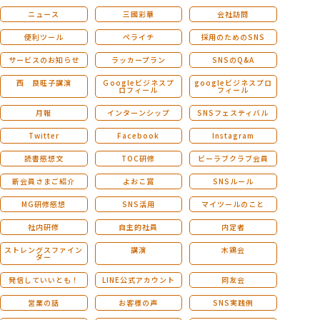
ニュース
三國彩華
会社訪問
便利ツール
ペライチ
採用のためのSNS
サービスのお知らせ
ラッカープラン
SNSのQ&A
西 良旺子講演
Ｇoogleビジネスプ
googleビジネスプロ
ロフィール
フィール
月報
インターンシップ
SNSフェスティバル
Twitter
Facebook
Instagram
読書感想文
TOC研修
ビーラブクラブ会員
新会員さまご紹介
よおこ賞
SNSルール
MG研修感想
SNS活用
マイツールのこと
社内研修
自主的社員
内定者
ストレングスファイン
講演
木鶏会
ダー
発信していいとも！
LINE公式アカウント
同友会
営業の話
お客様の声
SNS実践例