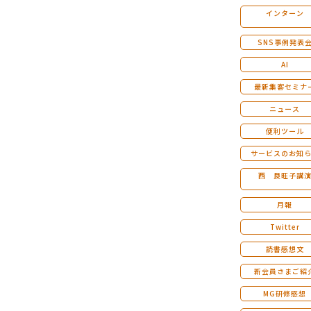
インターン
マンダラ人生計画セミナー
SNS事例発表
AI
最新集客セミナ
ニュース
便利ツール
サービスのお知
西 良旺子講
月報
Twitter
読書感想文
新会員さまご紹
MG研修感想