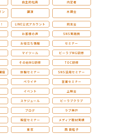
自主的社員
内定者
イン
講演
木鶏会
も！
LINE公式アカウント
同友会
お客様の声
SNS実践例
お役立ち情報
セミナー
マイツール
ビーラブMG研修
その他MG研修
TOC研修
講座
体験セミナー
SNS活用セミナー
ペライチ
営業セミナー
ー
イベント
上映会
スケジュール
ビーラブクラブ
せ
ブログ
ラブ神戸
販促セミナー
メディア取材実績
東京
西 良旺子