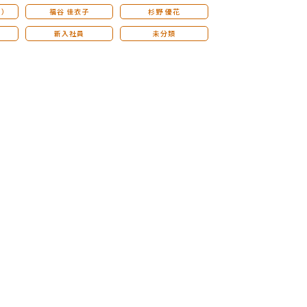
こ）
福谷 佳衣子
杉野 優花
新入社員
未分類