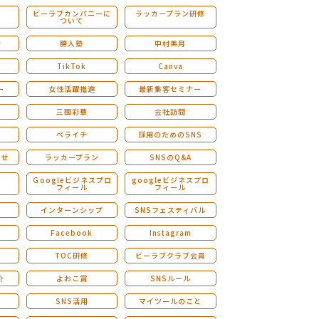
ビーラブカンパニーに
ラッカープラン研修
ついて
ストレングスファインダー研修
会
勝人塾
中村美月
TikTok
Canva
ー
女性活躍推進
最新集客セミナー
三國彩華
会社訪問
ペライチ
採用のためのSNS
らせ
ラッカープラン
SNSのQ&A
演
Ｇoogleビジネスプロ
googleビジネスプロ
フィール
フィール
インターンシップ
SNSフェスティバル
Facebook
Instagram
TOC研修
ビーラブクラブ会員
介
よおこ賞
SNSルール
SNS活用
マイツールのこと