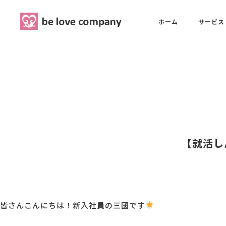
belove.co.jp
ホーム
サービス
ホーム
SNS広報担当養成講座
西 良旺子
サービス
SNS広報担当養成講座
SNS広報
三國 彩華
【就活し
MG研修
ブランディングPRパッケージ
スタッフ紹介
皆さんこんにちは！新入社員の三國です
最新ブログ