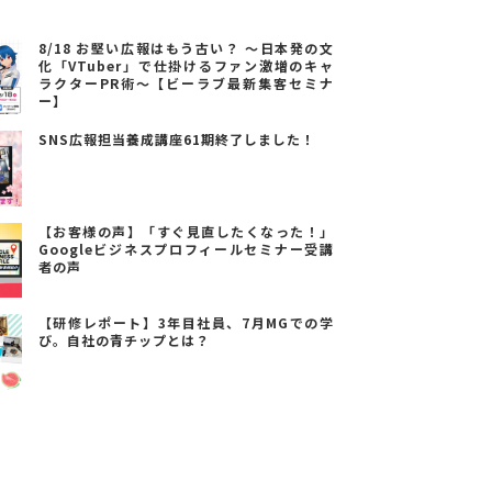
8/18 お堅い広報はもう古い？ ～日本発の文
化「VTuber」で仕掛けるファン激増のキャ
ラクターPR術～【ビーラブ最新集客セミナ
ー】
SNS広報担当養成講座61期終了しました！
【お客様の声】「すぐ見直したくなった！」
Googleビジネスプロフィールセミナー受講
者の声
【研修レポート】3年目社員、7月MGでの学
び。自社の青チップとは？