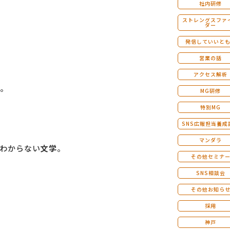
社内研修
ストレングスファ
ダー
発信していいと
営業の話
アクセス解析
。
MG研修
特別MG
SNS広報担当養成
マンダラ
わからない
文学
。
その他セミナ
SNS相談会
その他お知ら
採用
神戸