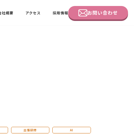
お問い合わせ
会社概要
アクセス
採用情報
企業研修
田中 佑佳
ビーラブクラブ会員様向けページ
出張研修
AI