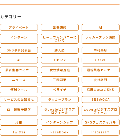
カテゴリー
プライベート
出張研修
AI
インターン
ビーラブカンパニーに
ラッカープラン研修
ついて
SNS事例発表会
勝人塾
中村美月
AI
TikTok
Canva
最新集客セミナー
女性活躍推進
最新集客セミナー
ニュース
三國彩華
会社訪問
便利ツール
ペライチ
採用のためのSNS
サービスのお知らせ
ラッカープラン
SNSのQ&A
西 良旺子講演
Ｇoogleビジネスプ
googleビジネスプロ
ロフィール
フィール
月報
インターンシップ
SNSフェスティバル
Twitter
Facebook
Instagram