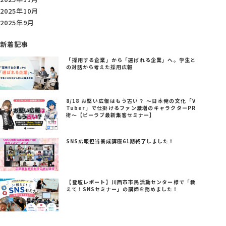
2025年10月
2025年9月
新着記事
「採用する企業」から「選ばれる企業」へ。学生と
の対話から考えた採用広報
8/18 お堅い広報はもう古い？ ～日本発の文化「V
Tuber」で仕掛けるファン激増のキャラクターPR
術～【ビーラブ最新集客セミナー】
SNS広報担当養成講座61期終了しました！
【登壇レポート】川西市市民活動センター様で「教
えて！SNSセミナー」の講師を務めました！