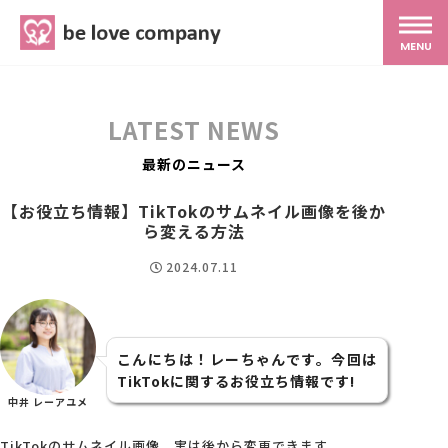
belove.co.jp
MENU
ホーム
LATEST NEWS
サービス
最新のニュース
【お役立ち情報】TikTokのサムネイル画像を後か
SNS広報
ら変える方法
2024.07.11
MG研修
スタッフ紹介
こんにちは！レーちゃんです。今回は
TikTokに関するお役立ち情報です!
中井 レーアユメ
最新ブログ
TikTokのサムネイル画像、実は後から変更できます。