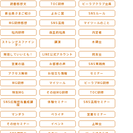
読書感想文
TOC研修
ビーラブクラブ会員
新会員さまご紹介
よおこ賞
SNSルール
MG研修感想
SNS活用
マイツールのこと
社内研修
自主的社員
内定者
ストレングスファイン
講演
木鶏会
ダー
発信していいとも！
LINE公式アカウント
同友会
営業の話
お客様の声
SNS実践例
アクセス解析
お役立ち情報
セミナー
MG研修
マイツール
ビーラブMG研修
特別MG
その他MG研修
TOC研修
SNS広報担当養成講
体験セミナー
SNS活用セミナー
座
マンダラ
ペライチ
営業セミナー
その他セミナー
イベント
上映会