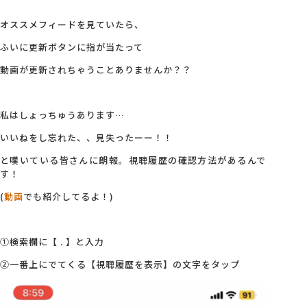
オススメフィードを見ていたら、
会社概要
ふいに更新ボタンに指が当たって
動画が更新されちゃうことありませんか？？
アクセス
私はしょっちゅうあります…
採用情報
いいねをし忘れた、、見失ったーー！！
と嘆いている皆さんに朗報。視聴履歴の確認方法があるんで
お問い合わせ
す！
(
動画
でも紹介してるよ！)
①検索欄に【 . 】と入力
②一番上にでてくる【視聴履歴を表示】の文字をタップ