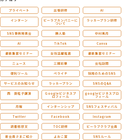
プライベート
出張研修
AI
インターン
ビーラブカンパニーに
ラッカープラン研修
ついて
SNS事例発表会
勝人塾
中村美月
AI
TikTok
Canva
最新集客セミナー
女性活躍推進
最新集客セミナー
ニュース
三國彩華
会社訪問
便利ツール
ペライチ
採用のためのSNS
サービスのお知らせ
ラッカープラン
SNSのQ&A
西 良旺子講演
Ｇoogleビジネスプ
googleビジネスプロ
ロフィール
フィール
月報
インターンシップ
SNSフェスティバル
Twitter
Facebook
Instagram
読書感想文
TOC研修
ビーラブクラブ会員
新会員さまご紹介
よおこ賞
SNSルール