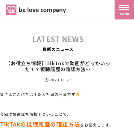
belove.co.jp
MENU
ホーム
LATEST NEWS
サービス
最新のニュース
【お役立ち情報】TikTokで動画がどっかいっ
SNS広報
た！？視聴履歴の確認方法
2024.11.27
MG研修
皆さんこんにちは！新入社員の三國です
スタッフ紹介
今回はお役立ち情報！ということで、
TikTokの視聴履歴の確認方法
をお伝えします。
最新ブログ