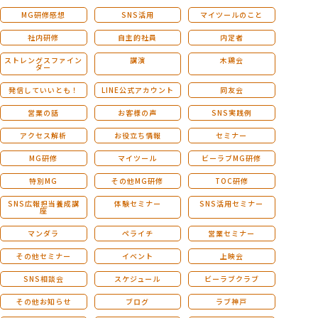
MG研修感想
SNS活用
マイツールのこと
社内研修
自主的社員
内定者
ストレングスファイン
講演
木鶏会
ダー
発信していいとも！
LINE公式アカウント
同友会
営業の話
お客様の声
SNS実践例
アクセス解析
お役立ち情報
セミナー
MG研修
マイツール
ビーラブMG研修
特別MG
その他MG研修
TOC研修
SNS広報担当養成講
体験セミナー
SNS活用セミナー
座
マンダラ
ペライチ
営業セミナー
その他セミナー
イベント
上映会
SNS相談会
スケジュール
ビーラブクラブ
その他お知らせ
ブログ
ラブ神戸