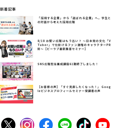
新着記事
「採用する企業」から「選ばれる企業」へ。学生と
の対話から考えた採用広報
8/18 お堅い広報はもう古い？ ～日本発の文化「V
Tuber」で仕掛けるファン激増のキャラクターPR
術～【ビーラブ最新集客セミナー】
SNS広報担当養成講座61期終了しました！
【お客様の声】「すぐ見直したくなった！」 Goog
leビジネスプロフィールセミナー受講者の声