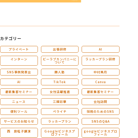
カテゴリー
プライベート
出張研修
AI
インターン
ビーラブカンパニーに
ラッカープラン研修
ついて
SNS事例発表会
勝人塾
中村美月
AI
TikTok
Canva
最新集客セミナー
女性活躍推進
最新集客セミナー
ニュース
三國彩華
会社訪問
便利ツール
ペライチ
採用のためのSNS
サービスのお知らせ
ラッカープラン
SNSのQ&A
西 良旺子講演
Ｇoogleビジネスプ
googleビジネスプロ
ロフィール
フィール