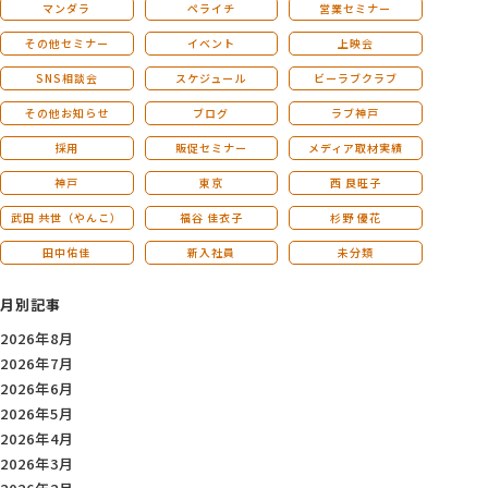
マンダラ
ペライチ
営業セミナー
その他セミナー
イベント
上映会
SNS相談会
スケジュール
ビーラブクラブ
その他お知らせ
ブログ
ラブ神戸
採用
販促セミナー
メディア取材実績
神戸
東京
西 良旺子
武田 共世（やんこ）
福谷 佳衣子
杉野 優花
田中佑佳
新入社員
未分類
月別記事
2026年8月
2026年7月
2026年6月
2026年5月
2026年4月
2026年3月