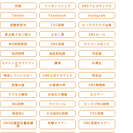
月報
インターンシップ
SNSフェスティバル
Twitter
Facebook
Instagram
読書感想文
TOC研修
ビーラブクラブ会員
新会員さまご紹介
よおこ賞
SNSルール
MG研修感想
SNS活用
マイツールのこと
社内研修
自主的社員
内定者
ストレングスファイン
講演
木鶏会
ダー
発信していいとも！
LINE公式アカウント
同友会
営業の話
お客様の声
SNS実践例
アクセス解析
お役立ち情報
セミナー
MG研修
マイツール
ビーラブMG研修
特別MG
その他MG研修
TOC研修
SNS広報担当養成講
体験セミナー
SNS活用セミナー
座