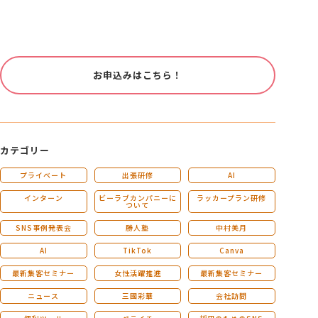
お申込みはこちら！
カテゴリー
プライベート
出張研修
AI
インターン
ビーラブカンパニーに
ラッカープラン研修
ついて
SNS事例発表会
勝人塾
中村美月
AI
TikTok
Canva
最新集客セミナー
女性活躍推進
最新集客セミナー
ニュース
三國彩華
会社訪問