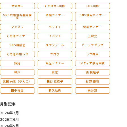
特別MG
その他MG研修
TOC研修
SNS広報担当養成講
体験セミナー
SNS活用セミナー
座
マンダラ
ペライチ
営業セミナー
その他セミナー
イベント
上映会
SNS相談会
スケジュール
ビーラブクラブ
その他お知らせ
ブログ
ラブ神戸
採用
販促セミナー
メディア取材実績
神戸
東京
西 良旺子
武田 共世（やんこ）
福谷 佳衣子
杉野 優花
田中佑佳
新入社員
未分類
月別記事
2026年7月
2026年6月
2026年5月