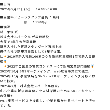
■日時
2025年5月20日(火） 14:00～16:00
■受講料／ビーラブクラブ会員 ：無料
一 般 ：5500円
■講師
林 茉優 氏
株式会社スパークル 代表取締役
大阪で4年生大学卒業後
新卒入社した東証スタンダード市場上場
通信会社で新規営業職として5年半従事。
∟
2019年新入社員100名のうち新規営業成績1位で新人賞優
勝
2022年全国夏の営業コンテストにて新規営業部門優勝
2023年10月 SNSマーケティング、web広告事業にて独立。
2024年10月 事業領域をSNS・WEBマーケティング分野にお
いて拡大。
2025年2月 株式会社スパークル設立。
中小企業の新規顧客開拓や人材採用のためのSNSアカウント
の運用や
WEB集客サービスを提供し、企業を輝かせるサポートを行っ
ている。