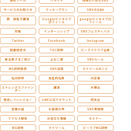
便利ツール
ペライチ
採用のためのSNS
サービスのお知らせ
ラッカープラン
SNSのQ&A
西 良旺子講演
Ｇoogleビジネスプ
googleビジネスプロ
ロフィール
フィール
月報
インターンシップ
SNSフェスティバル
Twitter
Facebook
Instagram
読書感想文
TOC研修
ビーラブクラブ会員
新会員さまご紹介
よおこ賞
SNSルール
MG研修感想
SNS活用
マイツールのこと
社内研修
自主的社員
内定者
ストレングスファイン
講演
木鶏会
ダー
発信していいとも！
LINE公式アカウント
同友会
営業の話
お客様の声
SNS実践例
アクセス解析
お役立ち情報
セミナー
MG研修
マイツール
ビーラブMG研修